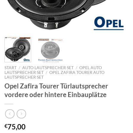
START
/
AUTO LAUTSPRECHER SET
/
OPEL AUTO
LAUTSPRECHER SET
/
OPEL ZAFIRA TOURER AUTO
LAUTSPRECHER SET
Opel Zafira Tourer Türlautsprecher
vordere oder hintere Einbauplätze
75,00
€