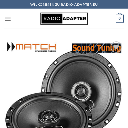
Zum
WILKOMMEN ZU RADIO-ADAPTER.EU
Inhalt
springen
0
Zu
Wunschliste
hinzufügen