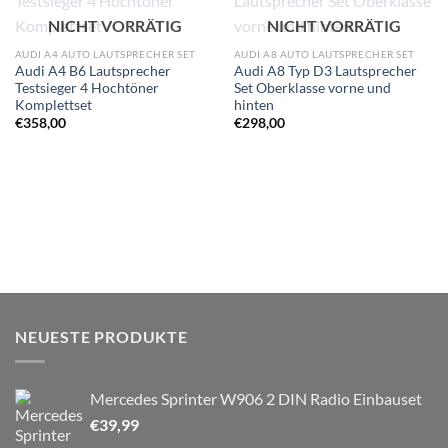
Zu
Zu
NICHT VORRÄTIG
NICHT VORRÄTIG
Wunschliste
Wunschliste
hinzufügen
hinzufügen
AUDI A4 AUTO LAUTSPRECHER SET
AUDI A8 AUTO LAUTSPRECHER SET
Audi A4 B6 Lautsprecher
Audi A8 Typ D3 Lautsprecher
Testsieger 4 Hochtöner
Set Oberklasse vorne und
Komplettset
hinten
€
358,00
€
298,00
NEUESTE PRODUKTE
Mercedes Sprinter W906 2 DIN Radio Einbauset
€
39,99