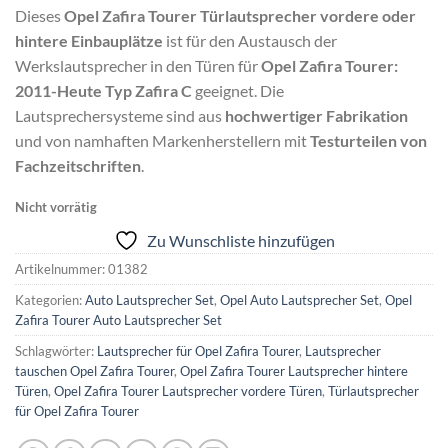
Dieses
Opel Zafira Tourer Türlautsprecher vordere oder
hintere Einbauplätze
ist für den Austausch der
Werkslautsprecher in den Türen für
Opel Zafira Tourer:
2011-Heute Typ Zafira C
geeignet. Die
Lautsprechersysteme sind aus
hochwertiger Fabrikation
und von namhaften Markenherstellern mit
Testurteilen von
Fachzeitschriften
.
Nicht vorrätig
Zu Wunschliste hinzufügen
Artikelnummer:
01382
Kategorien:
Auto Lautsprecher Set
,
Opel Auto Lautsprecher Set
,
Opel
Zafira Tourer Auto Lautsprecher Set
Schlagwörter:
Lautsprecher für Opel Zafira Tourer
,
Lautsprecher
tauschen Opel Zafira Tourer
,
Opel Zafira Tourer Lautsprecher hintere
Türen
,
Opel Zafira Tourer Lautsprecher vordere Türen
,
Türlautsprecher
für Opel Zafira Tourer