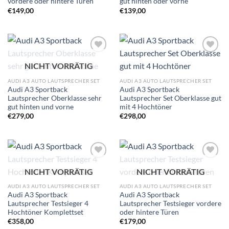
vordere oder hintere Türen
gut hinten oder vorne
€
149,00
€
139,00
Zu
Zu
NICHT VORRÄTIG
Wunschliste
Wunschliste
hinzufügen
hinzufügen
AUDI A3 AUTO LAUTSPRECHER SET
AUDI A3 AUTO LAUTSPRECHER SET
Audi A3 Sportback
Audi A3 Sportback
Lautsprecher Oberklasse sehr
Lautsprecher Set Oberklasse gut
gut hinten und vorne
mit 4 Hochtöner
€
279,00
€
298,00
Zu
Zu
NICHT VORRÄTIG
NICHT VORRÄTIG
Wunschliste
Wunschliste
hinzufügen
hinzufügen
AUDI A3 AUTO LAUTSPRECHER SET
AUDI A3 AUTO LAUTSPRECHER SET
Audi A3 Sportback
Audi A3 Sportback
Lautsprecher Testsieger 4
Lautsprecher Testsieger vordere
Hochtöner Komplettset
oder hintere Türen
€
358,00
€
179,00