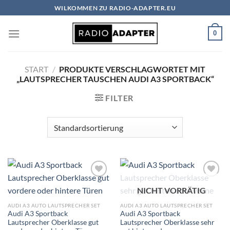
Zum
WILKOMMEN ZU RADIO-ADAPTER.EU
Inhalt
springen
0
START
/
PRODUKTE VERSCHLAGWORTET MIT
„LAUTSPRECHER TAUSCHEN AUDI A3 SPORTBACK“
FILTER
Zu
Zu
NICHT VORRÄTIG
Wunschliste
Wunschliste
hinzufügen
hinzufügen
AUDI A3 AUTO LAUTSPRECHER SET
AUDI A3 AUTO LAUTSPRECHER SET
Audi A3 Sportback
Audi A3 Sportback
Lautsprecher Oberklasse gut
Lautsprecher Oberklasse sehr