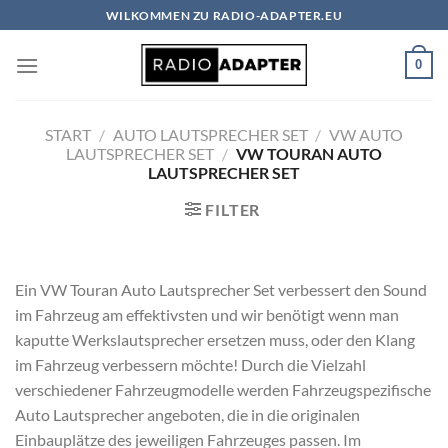
Zum
WILKOMMEN ZU RADIO-ADAPTER.EU
Inhalt
springen
0
START
/
AUTO LAUTSPRECHER SET
/
VW AUTO
LAUTSPRECHER SET
/
VW TOURAN AUTO
LAUTSPRECHER SET
FILTER
Ein VW Touran Auto Lautsprecher Set verbessert den Sound
im Fahrzeug am effektivsten und wir benötigt wenn man
kaputte Werkslautsprecher ersetzen muss, oder den Klang
im Fahrzeug verbessern möchte! Durch die Vielzahl
verschiedener Fahrzeugmodelle werden Fahrzeugspezifische
Auto Lautsprecher angeboten, die in die originalen
Einbauplätze des jeweiligen Fahrzeuges passen. Im