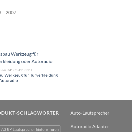
3 – 2007
Zu
LAUTSPRECHER SET
Wunschliste
u Werkzeug für Türverkleidung
hinzufügen
Autoradio
5
ODUKT-SCHLAGWÖRTER
Auto-Lautsprecher
Autoradio Adapter
 A3 8P Lautsprecher hintere Türen