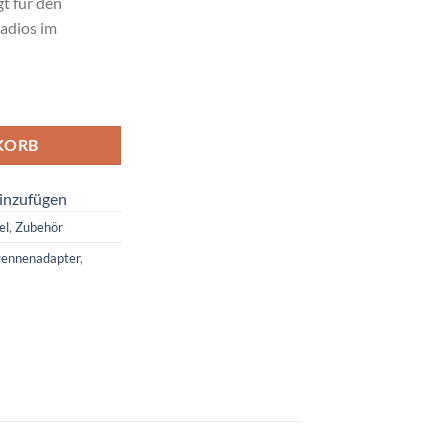
t für den
adios im
 und Antennenadapter Menge
KORB
inzufügen
el
,
Zubehör
ntennenadapter
,