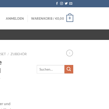
0
ANMELDEN
WARENKORB /
€
0,00
SET
/
ZUBEHÖR
e
d
r
er und