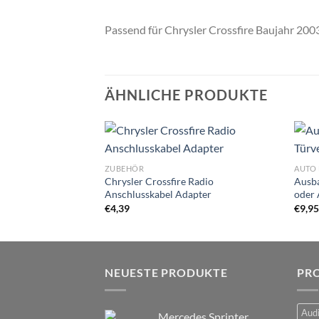
Passend für Chrysler Crossfire Baujahr 200
ÄHNLICHE PRODUKTE
Zu
ZUBEHÖR
AUTO 
Wunschliste
Chrysler Crossfire Radio
Ausba
hinzufügen
Anschlusskabel Adapter
oder 
€
4,39
€
9,9
NEUESTE PRODUKTE
PR
Audi
Mercedes Sprinter