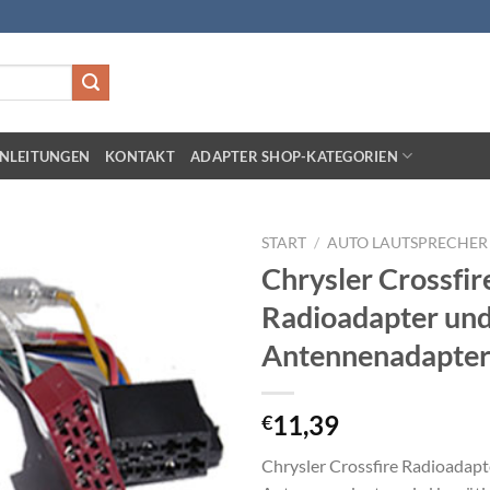
NLEITUNGEN
KONTAKT
ADAPTER SHOP-KATEGORIEN
START
/
AUTO LAUTSPRECHER 
Chrysler Crossfir
Zu
Radioadapter un
Wunschliste
hinzufügen
Antennenadapte
11,39
€
Chrysler Crossfire Radioadapt