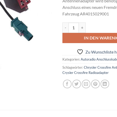
Antennenadapter wird benötig
Anschluss eines neuen Fremdr
Fahrzeug AR4015029001
Chrysler Crossfire Radioadapter
Alternative:
IN DEN WAREN
Zu Wunschliste h
Kategorien:
Autoradio Anschlusskab
Schlagwörter:
Chrysler Crossfire A
Crysler Crossfire Radioadapter