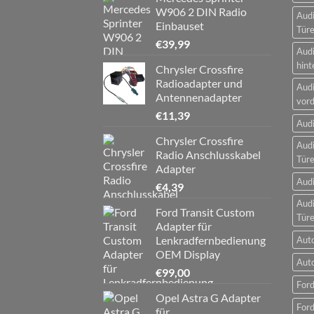
W906 2 DIN Radio
Audi
Einbauset
Tür
€
39,99
Audi
hint
Chrysler Crossfire
Radioadapter und
Audi
Antennenadapter
vord
€
11,39
Audi
Chrysler Crossfire
Audi
Radio Anschlusskabel
Tür
Adapter
Audi
€
4,39
Audi
Ford Transit Custom
Tür
Adapter für
Lenkradfernbedienung
Aut
OEM Display
Aut
€
99,00
Ford
Opel Astra G Adapter
Ford
für