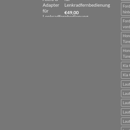
Lenkradfernbedienung
For
€
49,00
hint
For
vord
Hon
Tür
Hon
Tür
Kia 
Kia 
Laut
Laut
Laut
Laut
Laut