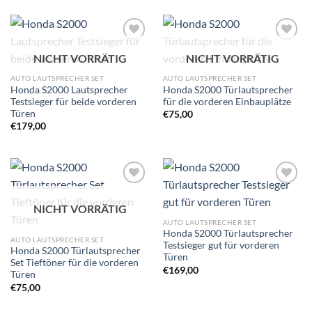
Zu
Zu
NICHT VORRÄTIG
NICHT VORRÄTIG
Wunschliste
Wunschliste
hinzufügen
hinzufügen
AUTO LAUTSPRECHER SET
AUTO LAUTSPRECHER SET
Honda S2000 Lautsprecher
Honda S2000 Türlautsprecher
Testsieger für beide vorderen
für die vorderen Einbauplätze
Türen
€
75,00
€
179,00
Zu
Zu
Wunschliste
Wunschliste
NICHT VORRÄTIG
hinzufügen
hinzufügen
AUTO LAUTSPRECHER SET
Honda S2000 Türlautsprecher
AUTO LAUTSPRECHER SET
Testsieger gut für vorderen
Honda S2000 Türlautsprecher
Türen
Set Tieftöner für die vorderen
€
169,00
Türen
€
75,00