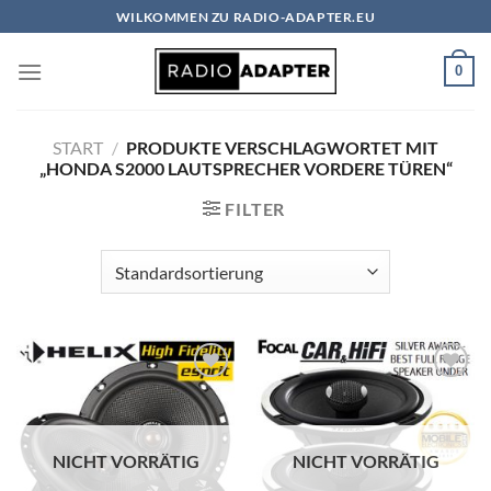
Zum
WILKOMMEN ZU RADIO-ADAPTER.EU
Inhalt
springen
0
START
/
PRODUKTE VERSCHLAGWORTET MIT
„HONDA S2000 LAUTSPRECHER VORDERE TÜREN“
FILTER
Zu
Zu
Wunschliste
Wunschliste
hinzufügen
hinzufügen
NICHT VORRÄTIG
NICHT VORRÄTIG