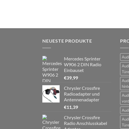
NEUESTE PRODUKTE
PR
Audi
Mercedes Sprinter
W906 2 DIN Radio
Audi
Einbauset
Tür
€
39,99
Audi
hint
Chrysler Crossfire
Radioadapter und
Audi
Antennenadapter
vord
€
11,39
Audi
Chrysler Crossfire
Audi
Radio Anschlusskabel
Tür
Adapter