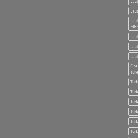
Laut
Laut
Lau
MK
Lau
Laut
Laut
Opel
Tür
Türl
Türl
Türl
Türl
Türl
Tür