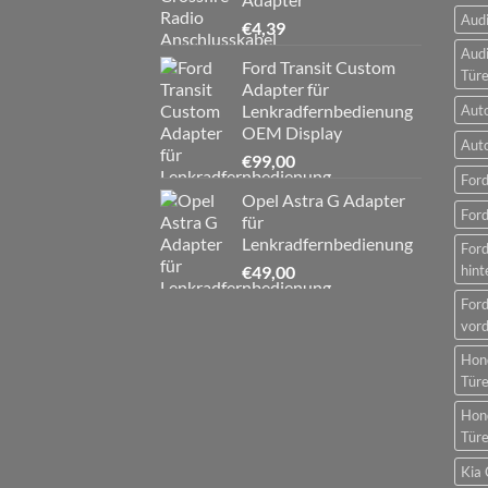
Audi
€
4,39
Audi
Ford Transit Custom
Tür
Adapter für
Lenkradfernbedienung
Aut
OEM Display
Aut
€
99,00
Ford
Opel Astra G Adapter
Ford
für
Lenkradfernbedienung
For
€
49,00
hint
For
vord
Hon
Tür
Hon
Tür
Kia 