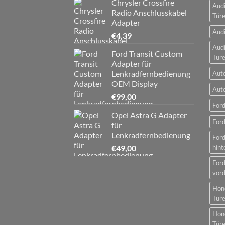
Chrysler Crossfire
Audi
Radio Anschlusskabel
Tür
Adapter
Audi
€
4,39
Audi
Ford Transit Custom
Tür
Adapter für
Lenkradfernbedienung
Aut
OEM Display
Aut
€
99,00
Ford
Opel Astra G Adapter
Ford
für
Lenkradfernbedienung
For
€
49,00
hint
For
vord
Hon
Tür
Hon
Tür