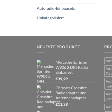
Autoradio-Einbausets
Unkategorisiert
NEUESTE PRODUKTE
PR
Audi
Mercedes Sprinter
W906 2 DIN Radio
Audi
Einbauset
Tür
€
39,99
Audi
hint
Chrysler Crossfire
Radioadapter und
Audi
Antennenadapter
vord
€
11,39
Audi