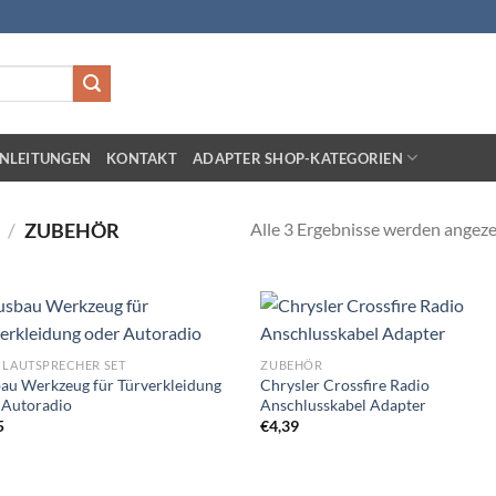
NLEITUNGEN
KONTAKT
ADAPTER SHOP-KATEGORIEN
Alle 3 Ergebnisse werden angeze
/
ZUBEHÖR
Zu
Zu
 LAUTSPRECHER SET
ZUBEHÖR
Wunschliste
Wunschl
au Werkzeug für Türverkleidung
Chrysler Crossfire Radio
hinzufügen
hinzufü
 Autoradio
Anschlusskabel Adapter
5
€
4,39