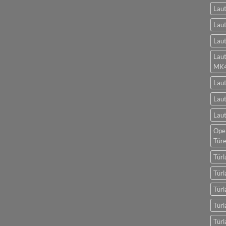
Laut
Laut
Laut
Lau
MK
Lau
Laut
Laut
Opel
Tür
Türl
Türl
Türl
Türl
Türl