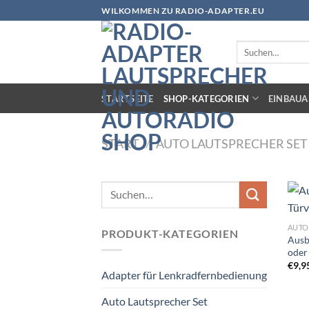
Zum
WILKOMMEN ZU RADIO-ADAPTER.EU
Inhalt
springen
Suchen
nach:
STARTSEITE
SHOP-KATEGORIEN
EINBAUA
START
/
AUTO LAUTSPRECHER SET
Suchen
nach:
AUTO
PRODUKT-KATEGORIEN
Ausb
oder
€
9,9
Adapter für Lenkradfernbedienung
Auto Lautsprecher Set