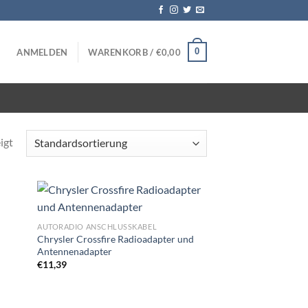
0
ANMELDEN
WARENKORB /
€
0,00
igt
Zu
AUTORADIO ANSCHLUSSKABEL
iste
Wunschliste
Chrysler Crossfire Radioadapter und
gen
hinzufügen
Antennenadapter
€
11,39