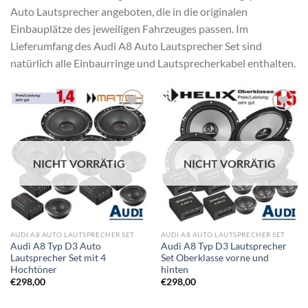
Auto Lautsprecher angeboten, die in die originalen
Einbauplätze des jeweiligen Fahrzeuges passen. Im
Lieferumfang des Audi A8 Auto Lautsprecher Set sind
natürlich alle Einbaurringe und Lautsprecherkabel enthalten.
Zu
Zu
Wunschliste
Wunschliste
hinzufügen
hinzufügen
NICHT VORRÄTIG
NICHT VORRÄTIG
AUDI A8 AUTO LAUTSPRECHER SET
AUDI A8 AUTO LAUTSPRECHER SET
Audi A8 Typ D3 Auto
Audi A8 Typ D3 Lautsprecher
Lautsprecher Set mit 4
Set Oberklasse vorne und
Hochtöner
hinten
€
298,00
€
298,00