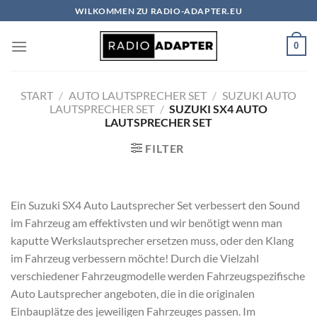
Zum
WILKOMMEN ZU RADIO-ADAPTER.EU
Inhalt
springen
0
START
/
AUTO LAUTSPRECHER SET
/
SUZUKI AUTO
LAUTSPRECHER SET
/
SUZUKI SX4 AUTO
LAUTSPRECHER SET
FILTER
Ein Suzuki SX4 Auto Lautsprecher Set verbessert den Sound
im Fahrzeug am effektivsten und wir benötigt wenn man
kaputte Werkslautsprecher ersetzen muss, oder den Klang
im Fahrzeug verbessern möchte! Durch die Vielzahl
verschiedener Fahrzeugmodelle werden Fahrzeugspezifische
Auto Lautsprecher angeboten, die in die originalen
Einbauplätze des jeweiligen Fahrzeuges passen. Im