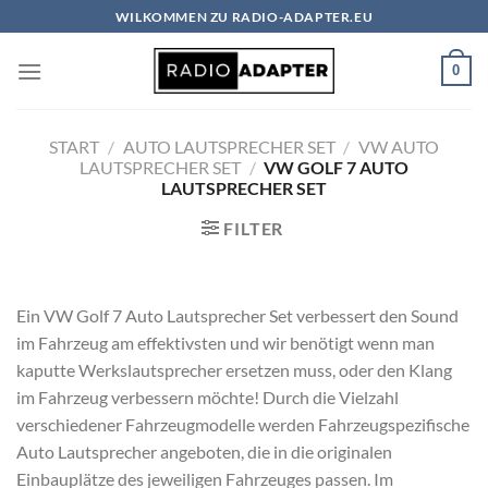
Zum
WILKOMMEN ZU RADIO-ADAPTER.EU
Inhalt
springen
0
START
/
AUTO LAUTSPRECHER SET
/
VW AUTO
LAUTSPRECHER SET
/
VW GOLF 7 AUTO
LAUTSPRECHER SET
FILTER
Ein VW Golf 7 Auto Lautsprecher Set verbessert den Sound
im Fahrzeug am effektivsten und wir benötigt wenn man
kaputte Werkslautsprecher ersetzen muss, oder den Klang
im Fahrzeug verbessern möchte! Durch die Vielzahl
verschiedener Fahrzeugmodelle werden Fahrzeugspezifische
Auto Lautsprecher angeboten, die in die originalen
Einbauplätze des jeweiligen Fahrzeuges passen. Im