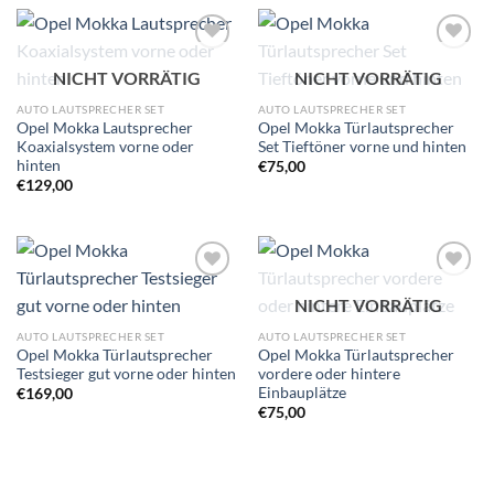
Zu
Zu
NICHT VORRÄTIG
NICHT VORRÄTIG
Wunschliste
Wunschliste
hinzufügen
hinzufügen
AUTO LAUTSPRECHER SET
AUTO LAUTSPRECHER SET
Opel Mokka Lautsprecher
Opel Mokka Türlautsprecher
Koaxialsystem vorne oder
Set Tieftöner vorne und hinten
hinten
€
75,00
€
129,00
Zu
Zu
NICHT VORRÄTIG
Wunschliste
Wunschliste
hinzufügen
hinzufügen
AUTO LAUTSPRECHER SET
AUTO LAUTSPRECHER SET
Opel Mokka Türlautsprecher
Opel Mokka Türlautsprecher
Testsieger gut vorne oder hinten
vordere oder hintere
Einbauplätze
€
169,00
€
75,00