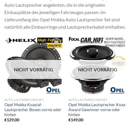
Auto Lautsprecher angeboten, die in die originalen
Einbauplätze des jeweiligen Fahrzeuges passen. Im
Lieferumfang des Opel Mokka Auto Lautsprecher Set sind
natürlich alle Einbaurringe und Lautsprecherkabel enthalten.
Zu
Zu
Wunschliste
Wunschliste
hinzufügen
hinzufügen
NICHT VORRÄTIG
NICHT VORRÄTIG
AUTO LAUTSPRECHER SET
AUTO LAUTSPRECHER SET
Opel Mokka Koaxial-
Opel Mokka Lautsprecher Koax
Lautsprecher Boxen vorne oder
Award Gewinner vorne oder
hinten
hinten
€
129,00
€
149,00