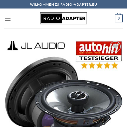
Zum
WILKOMMEN ZU RADIO-ADAPTER.EU
Inhalt
springen
0
Zu
Wunschliste
hinzufügen