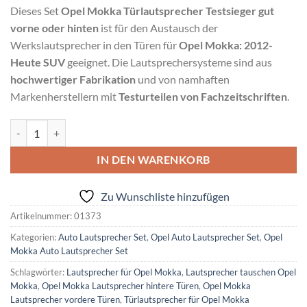
Dieses Set
Opel Mokka Türlautsprecher Testsieger gut
vorne oder hinten
ist für den Austausch der
Werkslautsprecher in den Türen für
Opel Mokka: 2012-
Heute SUV
geeignet. Die Lautsprechersysteme sind aus
hochwertiger Fabrikation
und von namhaften
Markenherstellern mit
Testurteilen von Fachzeitschriften
.
Opel Mokka Türlautsprecher Testsieger gut vorne oder hinten Menge
Alternative:
IN DEN WARENKORB
Zu Wunschliste hinzufügen
Artikelnummer:
01373
Kategorien:
Auto Lautsprecher Set
,
Opel Auto Lautsprecher Set
,
Opel
Mokka Auto Lautsprecher Set
Schlagwörter:
Lautsprecher für Opel Mokka
,
Lautsprecher tauschen Opel
Mokka
,
Opel Mokka Lautsprecher hintere Türen
,
Opel Mokka
Lautsprecher vordere Türen
,
Türlautsprecher für Opel Mokka