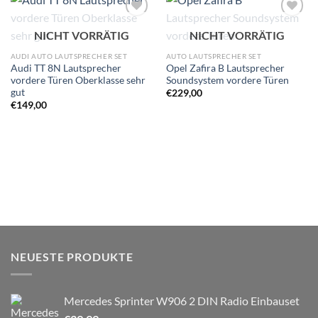
Zu
Zu
NICHT VORRÄTIG
NICHT VORRÄTIG
Wunschliste
Wunschliste
hinzufügen
hinzufügen
AUDI AUTO LAUTSPRECHER SET
AUTO LAUTSPRECHER SET
Audi TT 8N Lautsprecher
Opel Zafira B Lautsprecher
vordere Türen Oberklasse sehr
Soundsystem vordere Türen
gut
€
229,00
€
149,00
NEUESTE PRODUKTE
Mercedes Sprinter W906 2 DIN Radio Einbauset