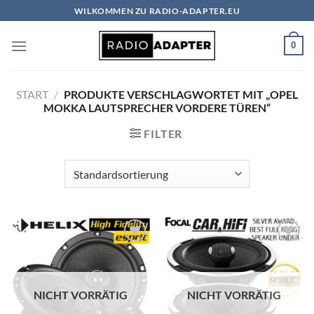
Zum
WILKOMMEN ZU RADIO-ADAPTER.EU
Inhalt
springen
0
START
/
PRODUKTE VERSCHLAGWORTET MIT „OPEL
MOKKA LAUTSPRECHER VORDERE TÜREN“
FILTER
Zu
Zu
Wunschliste
Wunschliste
hinzufügen
hinzufügen
NICHT VORRÄTIG
NICHT VORRÄTIG