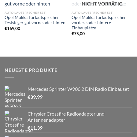
NICHT VORRÄTIG
Wunschliste
Wunschliste
hinzufügen
hinzufügen
AUTO LAUTSPRECHER SET
AUTO LAUTSPRECHER SET
Opel Mokka Türlautsprecher
Opel Mokka Türlautsprecher
Testsieger gut vorne oder hinten
vordere oder hintere
Einbauplätze
€
169,00
€
75,00
NEUESTE PRODUKTE
Mercedes Sprinter W906 2 DIN Radio Einbauset
€
39,99
Chrysler Crossfire Radioadapter und
Antennenadapter
€
11,39