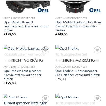
AUTO LAUTSPRECHER SET
AUTO LAUTSPRECHER SET
Opel Mokka Koaxial-
Opel Mokka Lautsprecher Koax
Lautsprecher Boxen vorne oder
Award Gewinner vorne oder
hinten
hinten
€
129,00
€
149,00
Zu
Zu
NICHT VORRÄTIG
NICHT VORRÄTIG
Wunschliste
Wunschliste
hinzufügen
hinzufügen
AUTO LAUTSPRECHER SET
AUTO LAUTSPRECHER SET
Opel Mokka Lautsprecher
Opel Mokka Türlautsprecher
Koaxialsystem vorne oder
Set Tieftöner vorne und hinten
hinten
€
75,00
€
129,00
Zu
Zu