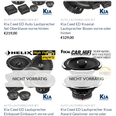
AUTO LAUTSPRECHER SET
AUTO LAUTSPRECHER SET
Kia Ceed ED Auto Lautsprecher
Kia Ceed ED Koaxial-
Set Oberklasse vorne hinten
Lautsprecher Boxen vorne oder
hinten
€
219,00
€
129,00
Zu
Zu
Wunschliste
Wunschliste
hinzufügen
hinzufügen
NICHT VORRÄTIG
NICHT VORRÄTIG
AUTO LAUTSPRECHER SET
AUTO LAUTSPRECHER SET
Kia Ceed ED Lautsprecher
Kia Ceed ED Lautsprecher Koax
Einbauset Einbauort vorne und
Award Gewinner vorne oder