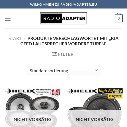
Zum
WILKOMMEN ZU RADIO-ADAPTER.EU
Inhalt
springen
0
START
/
PRODUKTE VERSCHLAGWORTET MIT „KIA
CEED LAUTSPRECHER VORDERE TÜREN“
FILTER
Zu
Zu
Wunschliste
Wunschliste
hinzufügen
hinzufügen
NICHT VORRÄTIG
NICHT VORRÄTIG