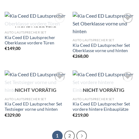
NICHT VORRÄTIG
Zu
Zu
Wunschliste
Wunschliste
AUTO LAUTSPRECHER SET
hinzufügen
hinzufügen
Kia Ceed ED Lautsprecher
AUTO LAUTSPRECHER SET
Oberklasse vordere Türen
Kia Ceed ED Lautsprecher Set
€
149,00
Oberklasse vorne und hinten
€
268,00
Zu
Zu
NICHT VORRÄTIG
NICHT VORRÄTIG
Wunschliste
Wunschliste
hinzufügen
hinzufügen
AUTO LAUTSPRECHER SET
AUTO LAUTSPRECHER SET
Kia Ceed ED Lautsprecher Set
Kia Ceed ED Lautsprecher Set
Testsieger vorne und hinten
vordere hintere Einbauplätze
€
329,00
€
219,00
1
2