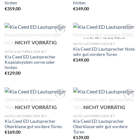
hinten
hinten
€
359,00
€
149,00
NICHT VORRÄTIG
Zu
Zu
NICHT VORRÄTIG
Wunschliste
Wunschliste
AUTO LAUTSPRECHER SET
hinzufügen
hinzufügen
Kia Ceed ED Lautsprecher Note
AUTO LAUTSPRECHER SET
sehr gut vordere Türen
Kia Ceed ED Lautsprecher
€
149,00
Koaxialsystem vorne oder
hinten
€
129,00
Zu
Zu
NICHT VORRÄTIG
NICHT VORRÄTIG
Wunschliste
Wunschliste
hinzufügen
hinzufügen
AUTO LAUTSPRECHER SET
AUTO LAUTSPRECHER SET
Kia Ceed ED Lautsprecher
Kia Ceed ED Lautsprecher
Oberklasse gut vordere Türen
Oberklasse sehr gut vordere
Türen
€
169,00
€
139,00