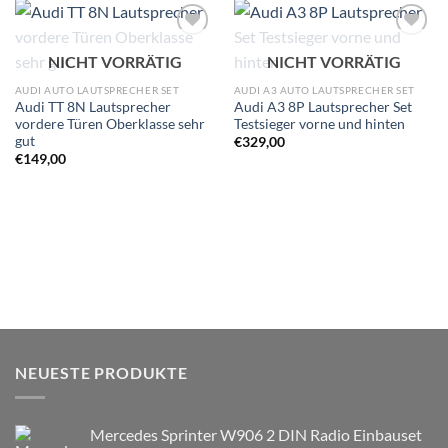
Zu
Zu
NICHT VORRÄTIG
NICHT VORRÄTIG
Wunschliste
Wunschliste
hinzufügen
hinzufügen
AUDI AUTO LAUTSPRECHER SET
AUDI A3 AUTO LAUTSPRECHER SET
Audi TT 8N Lautsprecher
Audi A3 8P Lautsprecher Set
vordere Türen Oberklasse sehr
Testsieger vorne und hinten
gut
€
329,00
€
149,00
NEUESTE PRODUKTE
Mercedes Sprinter W906 2 DIN Radio Einbauset