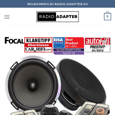
Zum
WILKOMMEN ZU RADIO-ADAPTER.EU
Inhalt
springen
0
Zu
Wunschliste
hinzufügen