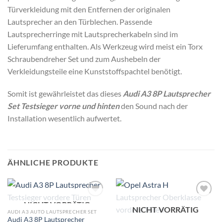
Türverkleidung mit den Entfernen der originalen
Lautsprecher an den Türblechen. Passende
Lautsprecherringe mit Lautsprecherkabeln sind im
Lieferumfang enthalten. Als Werkzeug wird meist ein Torx
Schraubendreher Set und zum Aushebeln der
Verkleidungsteile eine Kunststoffspachtel benötigt.
Somit ist gewährleistet das dieses
Audi A3 8P Lautsprecher
Set Testsieger vorne und hinten
den Sound nach der
Installation wesentlich aufwertet.
ÄHNLICHE PRODUKTE
NICHT VORRÄTIG
Zu
Zu
NICHT VORRÄTIG
Wunschliste
Wunschliste
AUDI A3 AUTO LAUTSPRECHER SET
hinzufügen
hinzufügen
Audi A3 8P Lautsprecher