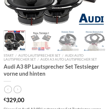
START
/
AUTO LAUTSPRECHER SET
/
AUDI AUTO
LAUTSPRECHER SET
/
AUDI A3 AUTO LAUTSPRECHER SET
Audi A3 8P Lautsprecher Set Testsieger
vorne und hinten
329,00
€
Dieses Set
Audi A3 8P Lautsprecher Set Testsieger vorne