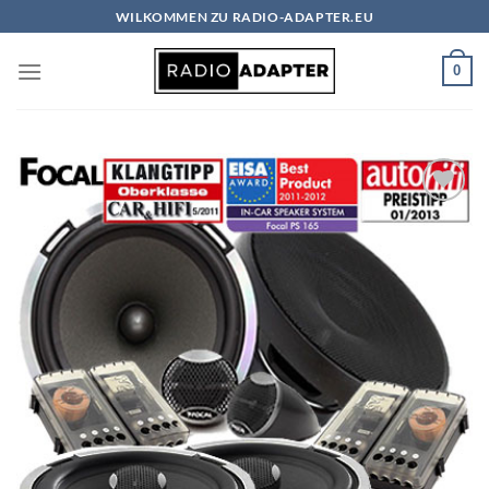
Zum
WILKOMMEN ZU RADIO-ADAPTER.EU
Inhalt
springen
0
Zu
Wunschliste
hinzufügen