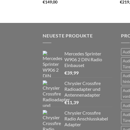
€
149,00
€
219
NEUESTE PRODUKTE
PR
Audi
Mercedes Sprinter
W906 2 DIN Radio
Audi
Einbauset
Tür
€
39,99
Audi
hint
Chrysler Crossfire
Radioadapter und
Audi
Antennenadapter
vord
€
11,39
Audi
Chrysler Crossfire
Audi
Radio Anschlusskabel
Tür
Adapter
Audi