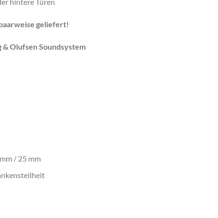
er hintere Türen
aarweise geliefert!
ng & Olufsen Soundsystem
5 mm / 25 mm
ankensteilheit