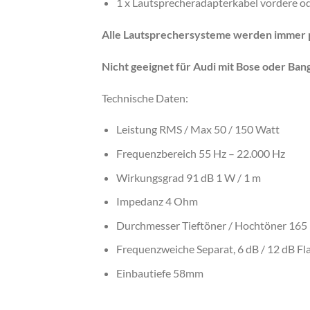
1 x Lautsprecheradapterkabel vordere od
Alle Lautsprechersysteme werden immer p
Nicht geeignet für Audi mit Bose oder Ba
Technische Daten:
Leistung RMS / Max 50 / 150 Watt
Frequenzbereich 55 Hz – 22.000 Hz
Wirkungsgrad 91 dB 1 W / 1 m
Impedanz 4 Ohm
Durchmesser Tieftöner / Hochtöner 16
Frequenzweiche Separat, 6 dB / 12 dB Fl
Einbautiefe 58mm