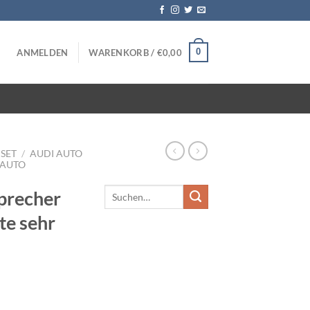
0
ANMELDEN
WARENKORB /
€
0,00
SET
/
AUDI AUTO
 AUTO
precher
te sehr