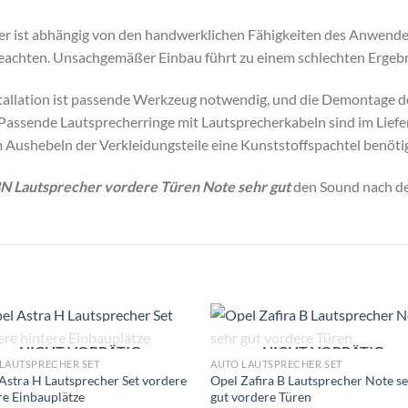
cher ist abhängig von den handwerklichen Fähigkeiten des Anwend
beachten. Unsachgemäßer Einbau führt zu einem schlechten Ergebn
tallation ist passende Werkzeug notwendig, und die Demontage d
 Passende Lautsprecherringe mit Lautsprecherkabeln sind im Lief
 Aushebeln der Verkleidungsteile eine Kunststoffspachtel benötig
8N Lautsprecher vordere Türen Note sehr gut
den Sound nach der
NICHT VORRÄTIG
NICHT VORRÄTIG
Zu
Zu
LAUTSPRECHER SET
AUTO LAUTSPRECHER SET
Wunschliste
Wunschli
Astra H Lautsprecher Set vordere
Opel Zafira B Lautsprecher Note s
hinzufügen
hinzufü
re Einbauplätze
gut vordere Türen