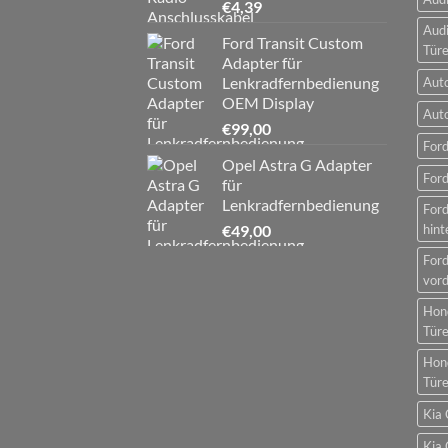
€
4,39
Audi
Ford Transit Custom
Tür
Adapter für
Lenkradfernbedienung
Aut
OEM Display
Aut
€
99,00
Ford
Opel Astra G Adapter
Ford
für
Lenkradfernbedienung
For
€
49,00
hint
For
vord
Hon
Tür
Hon
Tür
Kia 
Kia 