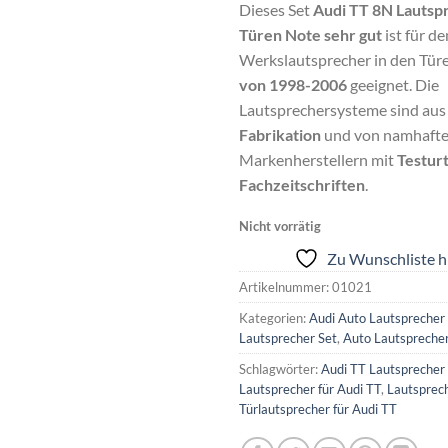
Dieses Set
Audi TT 8N Lautsp
Türen Note sehr gut
ist für d
Werkslautsprecher in den Tür
von 1998-2006
geeignet. Die
Lautsprechersysteme sind au
Fabrikation
und von namhaft
Markenherstellern mit
Testur
Fachzeitschriften
.
Nicht vorrätig
Zu Wunschliste h
Artikelnummer:
01021
Kategorien:
Audi Auto Lautsprecher
Lautsprecher Set
,
Auto Lautsprecher
Schlagwörter:
Audi TT Lautsprecher 
Lautsprecher für Audi TT
,
Lautsprec
Türlautsprecher für Audi TT