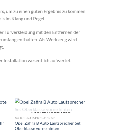
ers, um zu einen guten Ergebnis zu kommen
is im Klang und Pegel.
er Türverkleidung mit den Entfernen der
erumfang enthalten. Als Werkzeug wird
t.
 Installation wesentlich aufwertet.
NICHT VORRÄTIG
NICHT V
Zu
AUTO LAUTSPRECHER SET
AUTO LAUTSPRECHER S
ste
Wunschliste
ehr
Opel Zafira B Auto Lautsprecher Set
Opel Zafira B Lautsp
gen
hinzufügen
Oberklasse vorne hinten
Soundsystem vordere