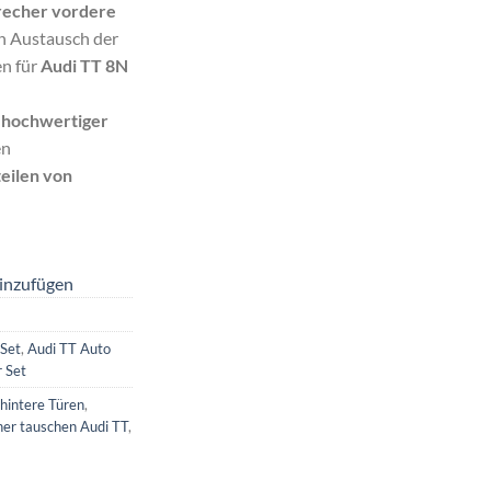
recher vordere
en Austausch der
en für
Audi TT 8N
s
hochwertiger
en
teilen von
inzufügen
 Set
,
Audi TT Auto
 Set
hintere Türen
,
her tauschen Audi TT
,