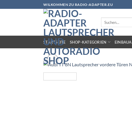
Zum
WILKOMMEN ZU RADIO-ADAPTER.EU
Inhalt
springen
Suchen
nach:
STARTSEITE
SHOP-KATEGORIEN
EINBAUA