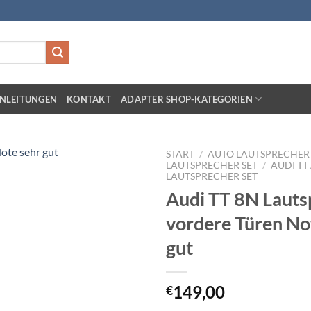
NLEITUNGEN
KONTAKT
ADAPTER SHOP-KATEGORIEN
START
/
AUTO LAUTSPRECHER 
LAUTSPRECHER SET
/
AUDI TT
LAUTSPRECHER SET
Zu
Audi TT 8N Lauts
Wunschliste
hinzufügen
vordere Türen No
gut
149,00
€