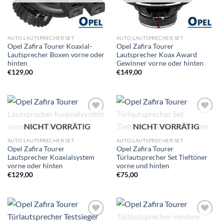
AUTO LAUTSPRECHER SET
AUTO LAUTSPRECHER SET
Opel Zafira Tourer Koaxial-
Opel Zafira Tourer
Lautsprecher Boxen vorne oder
Lautsprecher Koax Award
hinten
Gewinner vorne oder hinten
€
129,00
€
149,00
Zu
Zu
NICHT VORRÄTIG
NICHT VORRÄTIG
Wunschliste
Wunschliste
hinzufügen
hinzufügen
AUTO LAUTSPRECHER SET
AUTO LAUTSPRECHER SET
Opel Zafira Tourer
Opel Zafira Tourer
Lautsprecher Koaxialsystem
Türlautsprecher Set Tieftöner
vorne oder hinten
vorne und hinten
€
129,00
€
75,00
Zu
Zu