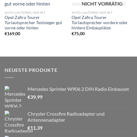
NICHT VORRÄTIG
Wunschliste
Wunschliste
hinzufügen
hinzufügen
AUTO LAUTSPRECHER SET
AUTO LAUTSPRECHER SET
Opel Zafira Tourer
Opel Zafira Tourer
Türlautsprecher Testsieger gut
Türlautsprecher vordere oder
vorne oder hinten
hintere Einbauplätze
€
169,00
€
75,00
NEUESTE PRODUKTE
Mercedes Sprinter W906 2 DIN Radio Einbauset
€
39,99
Chrysler Crossfire Radioadapter und
Antennenadapter
€
11,39