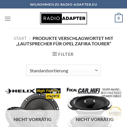
Zum
WILKOMMEN ZU RADIO-ADAPTER.EU
Inhalt
springen
0
START
/
PRODUKTE VERSCHLAGWORTET MIT
„LAUTSPRECHER FÜR OPEL ZAFIRA TOURER“
FILTER
Zu
Zu
Wunschliste
Wunschliste
hinzufügen
hinzufügen
NICHT VORRÄTIG
NICHT VORRÄTIG