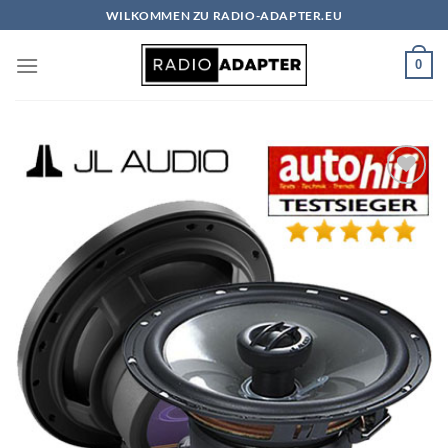
Zum
WILKOMMEN ZU RADIO-ADAPTER.EU
Inhalt
springen
0
Zu
Wunschliste
hinzufügen