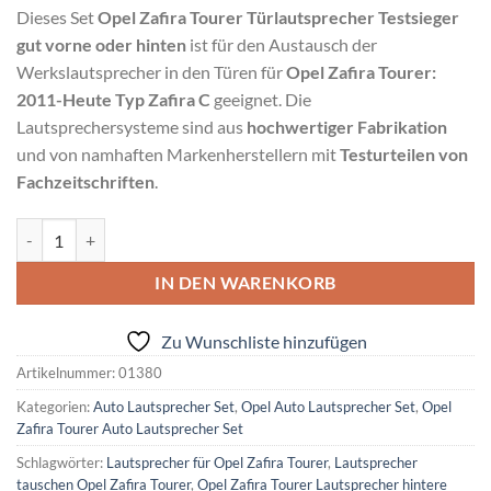
Dieses Set
Opel Zafira Tourer Türlautsprecher Testsieger
gut vorne oder hinten
ist für den Austausch der
Werkslautsprecher in den Türen für
Opel Zafira Tourer:
2011-Heute Typ Zafira C
geeignet. Die
Lautsprechersysteme sind aus
hochwertiger Fabrikation
und von namhaften Markenherstellern mit
Testurteilen von
Fachzeitschriften
.
Opel Zafira Tourer Türlautsprecher Testsieger gut vorne oder hinten 
IN DEN WARENKORB
Zu Wunschliste hinzufügen
Artikelnummer:
01380
Kategorien:
Auto Lautsprecher Set
,
Opel Auto Lautsprecher Set
,
Opel
Zafira Tourer Auto Lautsprecher Set
Schlagwörter:
Lautsprecher für Opel Zafira Tourer
,
Lautsprecher
tauschen Opel Zafira Tourer
,
Opel Zafira Tourer Lautsprecher hintere