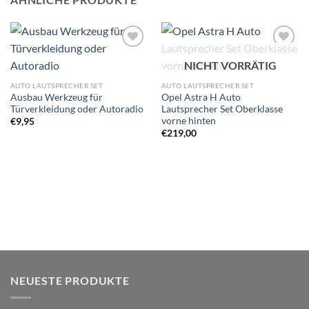
Zu
Zu
NICHT VORRÄTIG
Wunschliste
Wunschliste
hinzufügen
hinzufügen
AUTO LAUTSPRECHER SET
AUTO LAUTSPRECHER SET
Ausbau Werkzeug für
Opel Astra H Auto
Türverkleidung oder Autoradio
Lautsprecher Set Oberklasse
vorne hinten
€
9,95
€
219,00
NEUESTE PRODUKTE