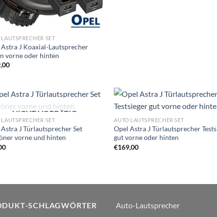
 LAUTSPRECHER SET
 Astra J Koaxial-Lautsprecher
n vorne oder hinten
,00
NICHT VORRÄTIG
Zu
Zu
 LAUTSPRECHER SET
AUTO LAUTSPRECHER SET
Wunschliste
Wunschl
 Astra J Türlautsprecher Set
Opel Astra J Türlautsprecher Tests
hinzufügen
hinzufü
töner vorne und hinten
gut vorne oder hinten
00
€
169,00
ODUKT-SCHLAGWÖRTER
Auto-Lautsprecher