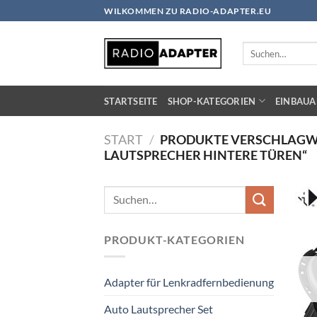
Zum
WILKOMMEN ZU RADIO-ADAPTER.EU
Inhalt
springen
Suchen
nach:
STARTSEITE
SHOP-KATEGORIEN
EINBAUA
START
/
PRODUKTE VERSCHLAGWOR
LAUTSPRECHER HINTERE TÜREN“
Suchen
nach:
PRODUKT-KATEGORIEN
Adapter für Lenkradfernbedienung
Auto Lautsprecher Set