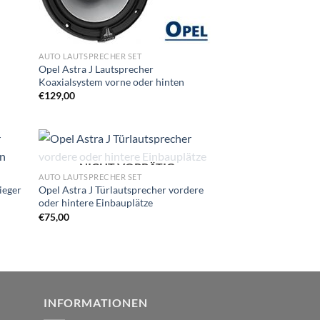
AUTO LAUTSPRECHER SET
Opel Astra J Lautsprecher
Koaxialsystem vorne oder hinten
€
129,00
NICHT VORRÄTIG
Zu
AUTO LAUTSPRECHER SET
iste
Wunschliste
ieger
Opel Astra J Türlautsprecher vordere
gen
hinzufügen
oder hintere Einbauplätze
€
75,00
INFORMATIONEN