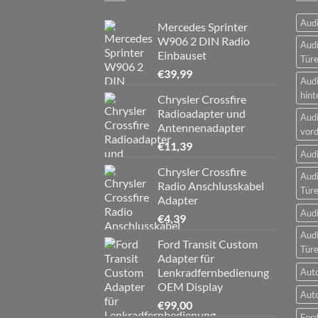
Audi
Mercedes Sprinter
W906 2 DIN Radio
Audi
Einbauset
Tür
€
39,99
Audi
hint
Chrysler Crossfire
Radioadapter und
Audi
Antennenadapter
vord
€
11,39
Audi
Chrysler Crossfire
Audi
Radio Anschlusskabel
Tür
Adapter
Audi
€
4,39
Audi
Ford Transit Custom
Tür
Adapter für
Lenkradfernbedienung
Aut
OEM Display
Aut
€
99,00
Ford