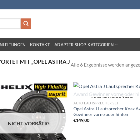
NLEITUNGEN
KONTAKT
ADAPTER SHOP-KATEGORIEN
TET MIT „OPEL ASTRA J
Alle 6 Ergebnisse werden angeze
NICHT VORRÄTIG
Zu
Zu
AUTO LAUTSPRECHER SET
Wunschliste
Wunschl
Opel Astra J Lautsprecher Koax 
hinzufügen
hinzufü
Gewinner vorne oder hinten
€
149,00
NICHT VORRÄTIG