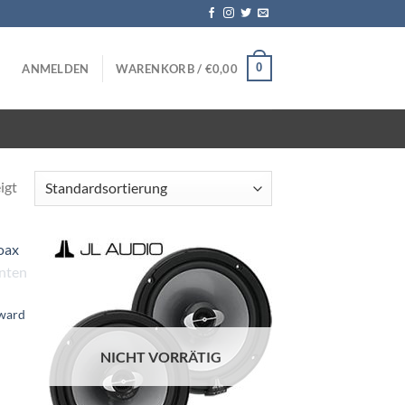
0
ANMELDEN
WARENKORB /
€
0,00
igt
Zu
iste
Wunschliste
Award
gen
hinzufügen
NICHT VORRÄTIG