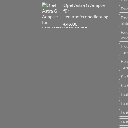
Opel Astra G Adapter
Ford
für
Lenkradfernbedienung
For
€
49,00
hint
For
vord
Hon
Tür
Hon
Tür
Kia 
Kia 
Laut
Laut
Laut
Laut