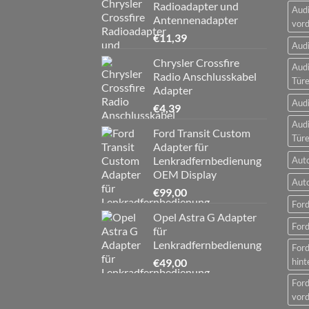
Radioadapter und
Audi
Antennenadapter
vord
€
11,39
Audi
Chrysler Crossfire
Audi
Radio Anschlusskabel
Tür
Adapter
Audi
€
4,39
Audi
Ford Transit Custom
Tür
Adapter für
Lenkradfernbedienung
Aut
OEM Display
Aut
€
99,00
Ford
Opel Astra G Adapter
Ford
für
Lenkradfernbedienung
For
€
49,00
hint
For
vord