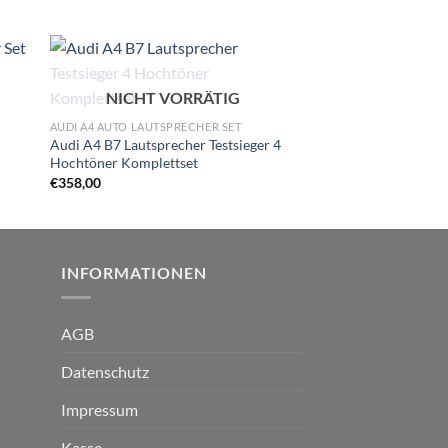
NICHT V
Zu
NICHT VORRÄTIG
AUTO LAUTSPRECHER S
ste
Wunschliste
Opel Zafira B Lautsp
gen
hinzufügen
AUDI A4 AUTO LAUTSPRECHER SET
Soundsystem vordere
Audi A4 B7 Lautsprecher Testsieger 4
€
229,00
Hochtöner Komplettset
€
358,00
INFORMATIONEN
AGB
Datenschutz
Impressum
Kasse