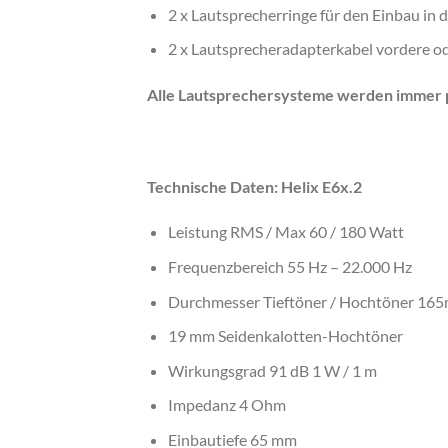
2 x Lautsprecherringe für den Einbau in 
2 x Lautsprecheradapterkabel vordere o
Alle Lautsprechersysteme werden immer p
Technische Daten: Helix E6x.2
Leistung RMS / Max 60 / 180 Watt
Frequenzbereich 55 Hz – 22.000 Hz
Durchmesser Tieftöner / Hochtöner 16
19 mm Seidenkalotten-Hochtöner
Wirkungsgrad 91 dB 1 W / 1 m
Impedanz 4 Ohm
Einbautiefe 65 mm