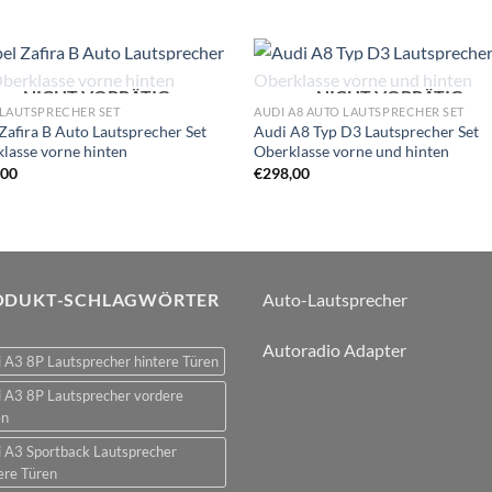
NICHT VORRÄTIG
NICHT VORRÄTIG
Zu
Zu
LAUTSPRECHER SET
AUDI A8 AUTO LAUTSPRECHER SET
Wunschliste
Wunschli
Zafira B Auto Lautsprecher Set
Audi A8 Typ D3 Lautsprecher Set
hinzufügen
hinzufü
lasse vorne hinten
Oberklasse vorne und hinten
,00
€
298,00
ODUKT-SCHLAGWÖRTER
Auto-Lautsprecher
Autoradio Adapter
 A3 8P Lautsprecher hintere Türen
 A3 8P Lautsprecher vordere
en
 A3 Sportback Lautsprecher
ere Türen