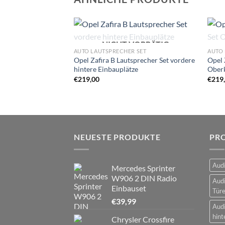
NICHT VORRÄTIG
Zu
AUTO LAUTSPRECHER SET
AUTO 
Wunschliste
Opel Zafira B Lautsprecher Set vordere
Opel 
hinzufügen
hintere Einbauplätze
Oberk
€
219,00
€
219
NEUESTE PRODUKTE
PR
Audi
Mercedes Sprinter
W906 2 DIN Radio
Audi
Einbauset
Tür
€
39,99
Audi
hint
Chrysler Crossfire