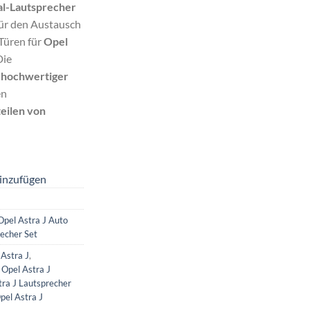
al-Lautsprecher
für den Austausch
Türen für
Opel
Die
s
hochwertiger
en
teilen von
inzufügen
Opel Astra J Auto
echer Set
 Astra J
,
,
Opel Astra J
tra J Lautsprecher
pel Astra J