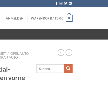
0
ANMELDEN
WARENKORB /
€
0,00
SET
/
OPEL AUTO
TRA J AUTO
ial-
en vorne