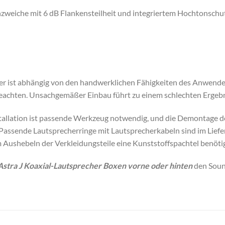
zweiche mit 6 dB Flankensteilheit und integriertem Hochtonschu
cher ist abhängig von den handwerklichen Fähigkeiten des Anwend
beachten. Unsachgemäßer Einbau führt zu einem schlechten Ergebn
tallation ist passende Werkzeug notwendig, und die Demontage d
 Passende Lautsprecherringe mit Lautsprecherkabeln sind im Lief
 Aushebeln der Verkleidungsteile eine Kunststoffspachtel benötig
Astra J Koaxial-Lautsprecher Boxen vorne oder hinten
den Sound