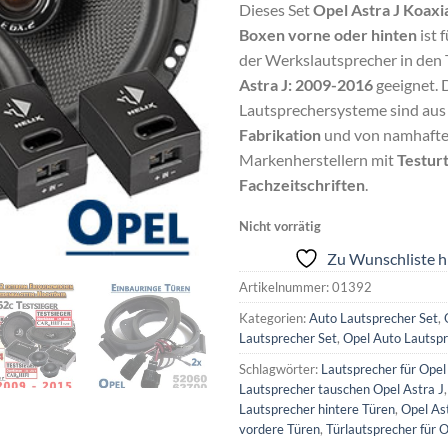
Dieses Set
Opel Astra J Koaxi
Boxen vorne oder hinten
ist 
der Werkslautsprecher in den 
Astra J: 2009-2016
geeignet. 
Lautsprechersysteme sind au
Fabrikation
und von namhaft
Markenherstellern mit
Testur
Fachzeitschriften
.
Nicht vorrätig
Zu Wunschliste h
Artikelnummer:
01392
Kategorien:
Auto Lautsprecher Set
,
Lautsprecher Set
,
Opel Auto Lautspr
Schlagwörter:
Lautsprecher für Opel
Lautsprecher tauschen Opel Astra J
Lautsprecher hintere Türen
,
Opel As
vordere Türen
,
Türlautsprecher für O