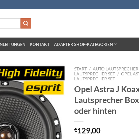
NLEITUNGEN
KONTAKT
ADAPTER SHOP-KATEGORIEN
START
/
AUTO LAUTSPRECHER 
LAUTSPRECHER SET
/
OPEL AS
LAUTSPRECHER SET
Zu
Opel Astra J Koax
Wunschliste
hinzufügen
Lautsprecher Box
oder hinten
129,00
€