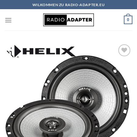
Zum
WILKOMMEN ZU RADIO-ADAPTER.EU
Inhalt
springen
0
Zu
Wunschliste
hinzufügen