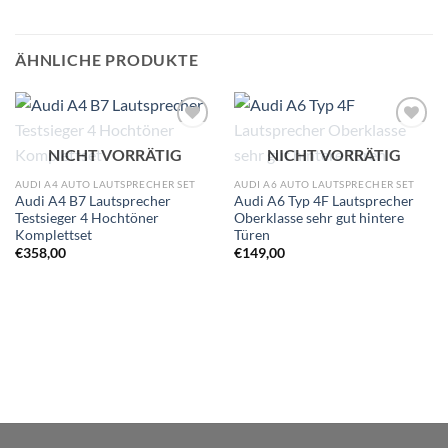
ÄHNLICHE PRODUKTE
Zu
Zu
NICHT VORRÄTIG
NICHT VORRÄTIG
Wunschliste
Wunschliste
hinzufügen
hinzufügen
AUDI A4 AUTO LAUTSPRECHER SET
AUDI A6 AUTO LAUTSPRECHER SET
Audi A4 B7 Lautsprecher
Audi A6 Typ 4F Lautsprecher
Testsieger 4 Hochtöner
Oberklasse sehr gut hintere
Komplettset
Türen
€
358,00
€
149,00