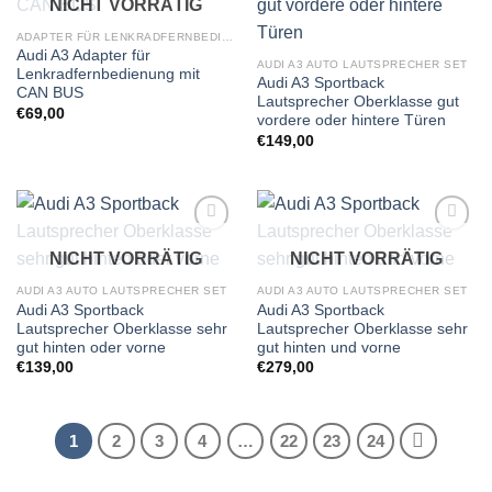
NICHT VORRÄTIG
Wunschliste
Wunschliste
hinzufügen
hinzufügen
ADAPTER FÜR LENKRADFERNBEDIENUNG
Audi A3 Adapter für
AUDI A3 AUTO LAUTSPRECHER SET
Lenkradfernbedienung mit
Audi A3 Sportback
CAN BUS
Lautsprecher Oberklasse gut
€
69,00
vordere oder hintere Türen
€
149,00
Zu
Zu
NICHT VORRÄTIG
NICHT VORRÄTIG
Wunschliste
Wunschliste
hinzufügen
hinzufügen
AUDI A3 AUTO LAUTSPRECHER SET
AUDI A3 AUTO LAUTSPRECHER SET
Audi A3 Sportback
Audi A3 Sportback
Lautsprecher Oberklasse sehr
Lautsprecher Oberklasse sehr
gut hinten oder vorne
gut hinten und vorne
€
139,00
€
279,00
1
2
3
4
…
22
23
24