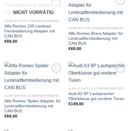
Zu
Zu
NICHT VORRÄTIG
Wunschliste
Wunschliste
hinzufügen
hinzufügen
ADAPTER FÜR LENKRADFERNBEDIENUNG
Alfa Romeo 159 Lenkrad
ADAPTER FÜR LENKRADFERNBEDIENUNG
Fernbedienung Adapter mit
Alfa Romeo Brera Adapter für
CAN BUS
Lenkradfernbedienung mit
€
69,00
CAN BUS
€
69,00
Zu
Zu
Wunschliste
Wunschliste
hinzufügen
hinzufügen
AUDI A3 AUTO LAUTSPRECHER SET
Audi A3 8P Lautsprecher
ADAPTER FÜR LENKRADFERNBEDIENUNG
Oberklasse gut vordere Türen
Alfa Romeo Spider Adapter für
€
149,00
Lenkradfernbedienung mit
CAN BUS
€
69,00