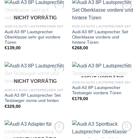
Zu
Zu
NICHT VORRÄTIG
Wunschliste
Wunschliste
hinzufügen
hinzufügen
AUDI A3 AUTO LAUTSPRECHER SET
AUDI A3 AUTO LAUTSPRECHER SET
Audi A3 8P Lautsprecher
Audi A3 8P Lautsprecher Set
Oberklasse sehr gut vordere
Oberklasse vordere und
Türen
hintere Türen
€
139,00
€
268,00
NICHT VORRÄTIG
Zu
Zu
NICHT VORRÄTIG
Wunschliste
Wunschliste
AUDI A3 AUTO LAUTSPRECHER SET
hinzufügen
hinzufügen
Audi A3 8P Lautsprecher
AUDI A3 AUTO LAUTSPRECHER SET
Testsieger vordere Türen
Audi A3 8P Lautsprecher Set
€
179,00
Testsieger vorne und hinten
€
329,00
Zu
Zu