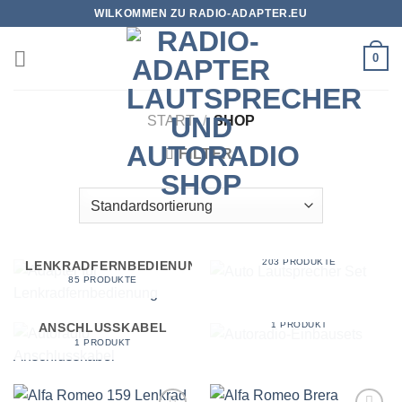
Zum
WILKOMMEN ZU RADIO-ADAPTER.EU
Inhalt
springen
0
START
/
SHOP
FILTER
AUTO LAUTSPRECHER
SET
ADAPTER FÜR
203 PRODUKTE
LENKRADFERNBEDIENUNG
85 PRODUKTE
AUTORADIO-
EINBAUSETS
AUTORADIO
1 PRODUKT
ANSCHLUSSKABEL
1 PRODUKT