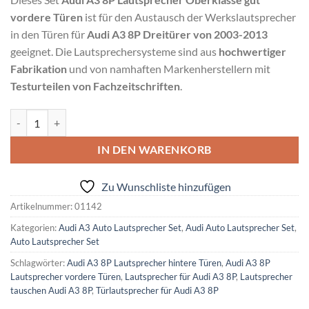
vordere Türen
ist für den Austausch der Werkslautsprecher
in den Türen für
Audi A3 8P Dreitürer von 2003-2013
geeignet. Die Lautsprechersysteme sind aus
hochwertiger
Fabrikation
und von namhaften Markenherstellern mit
Testurteilen von Fachzeitschriften
.
Audi A3 8P Lautsprecher Oberklasse gut vordere Türen Menge
Alternative:
IN DEN WARENKORB
Zu Wunschliste hinzufügen
Artikelnummer:
01142
Kategorien:
Audi A3 Auto Lautsprecher Set
,
Audi Auto Lautsprecher Set
,
Auto Lautsprecher Set
Schlagwörter:
Audi A3 8P Lautsprecher hintere Türen
,
Audi A3 8P
Lautsprecher vordere Türen
,
Lautsprecher für Audi A3 8P
,
Lautsprecher
tauschen Audi A3 8P
,
Türlautsprecher für Audi A3 8P