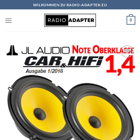
Zum
WILKOMMEN ZU RADIO-ADAPTER.EU
Inhalt
springen
0
Zu
Wunschliste
hinzufügen