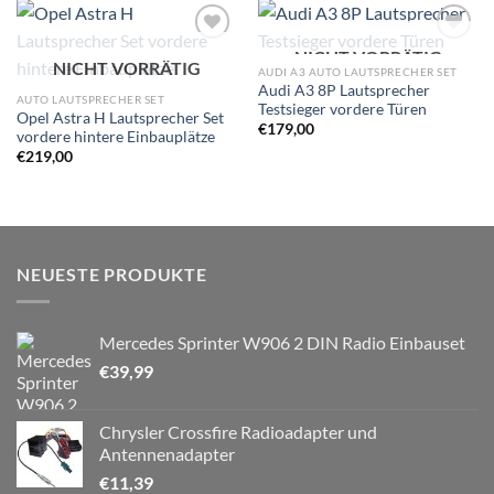
NICHT VORRÄTIG
Zu
Zu
NICHT VORRÄTIG
Wunschliste
Wunschliste
AUDI A3 AUTO LAUTSPRECHER SET
hinzufügen
hinzufügen
Audi A3 8P Lautsprecher
AUTO LAUTSPRECHER SET
Testsieger vordere Türen
Opel Astra H Lautsprecher Set
€
179,00
vordere hintere Einbauplätze
€
219,00
NEUESTE PRODUKTE
Mercedes Sprinter W906 2 DIN Radio Einbauset
€
39,99
Chrysler Crossfire Radioadapter und
Antennenadapter
€
11,39