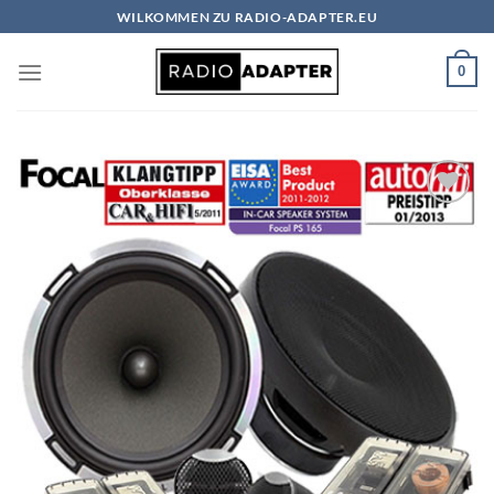
Zum
WILKOMMEN ZU RADIO-ADAPTER.EU
Inhalt
springen
0
Zu
Wunschliste
hinzufügen