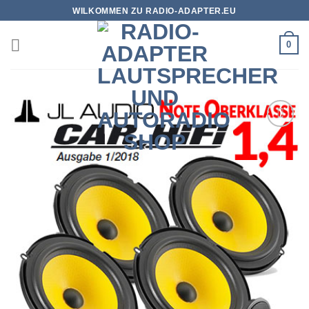
Zum
WILKOMMEN ZU RADIO-ADAPTER.EU
Inhalt
springen
0
Zu
Wunschliste
hinzufügen