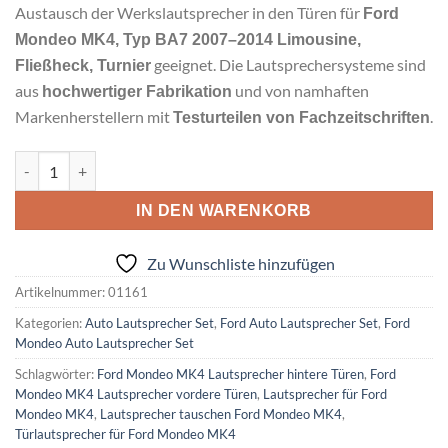
Austausch der Werkslautsprecher in den Türen für
Ford
Mondeo MK4, Typ BA7 2007–2014 Limousine,
geeignet. Die Lautsprechersysteme sind
Fließheck, Turnier
aus
und von namhaften
hochwertiger Fabrikation
Markenherstellern mit
.
Testurteilen von Fachzeitschriften
Ford Mondeo MK4 Lautsprecher Set Oberklasse vordere und hi
Alternative:
IN DEN WARENKORB
Zu Wunschliste hinzufügen
Artikelnummer:
01161
Kategorien:
Auto Lautsprecher Set
,
Ford Auto Lautsprecher Set
,
Ford
Mondeo Auto Lautsprecher Set
Schlagwörter:
Ford Mondeo MK4 Lautsprecher hintere Türen
,
Ford
Mondeo MK4 Lautsprecher vordere Türen
,
Lautsprecher für Ford
Mondeo MK4
,
Lautsprecher tauschen Ford Mondeo MK4
,
Türlautsprecher für Ford Mondeo MK4