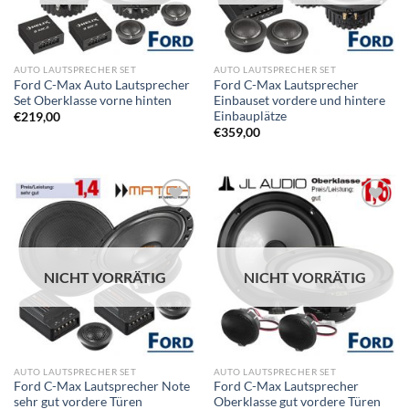
AUTO LAUTSPRECHER SET
AUTO LAUTSPRECHER SET
Ford C-Max Auto Lautsprecher
Ford C-Max Lautsprecher
Set Oberklasse vorne hinten
Einbauset vordere und hintere
Einbauplätze
€
219,00
€
359,00
Zu
Zu
Wunschliste
Wunschliste
hinzufügen
hinzufügen
NICHT VORRÄTIG
NICHT VORRÄTIG
AUTO LAUTSPRECHER SET
AUTO LAUTSPRECHER SET
Ford C-Max Lautsprecher Note
Ford C-Max Lautsprecher
sehr gut vordere Türen
Oberklasse gut vordere Türen