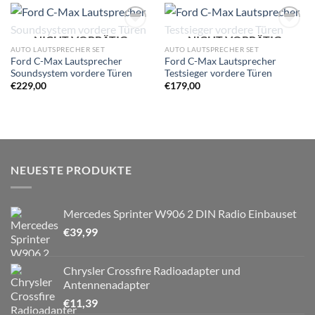
NICHT VORRÄTIG
NICHT VORRÄTIG
Zu
Zu
Wunschliste
Wunschliste
AUTO LAUTSPRECHER SET
AUTO LAUTSPRECHER SET
hinzufügen
hinzufügen
Ford C-Max Lautsprecher
Ford C-Max Lautsprecher
Soundsystem vordere Türen
Testsieger vordere Türen
€
229,00
€
179,00
NEUESTE PRODUKTE
Mercedes Sprinter W906 2 DIN Radio Einbauset
€
39,99
Chrysler Crossfire Radioadapter und
Antennenadapter
€
11,39