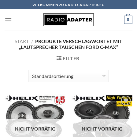
Zum
WILKOMMEN ZU RADIO-ADAPTER.EU
Inhalt
springen
0
START
/
PRODUKTE VERSCHLAGWORTET MIT
„LAUTSPRECHER TAUSCHEN FORD C-MAX“
FILTER
Zu
Zu
Wunschliste
Wunschliste
hinzufügen
hinzufügen
NICHT VORRÄTIG
NICHT VORRÄTIG