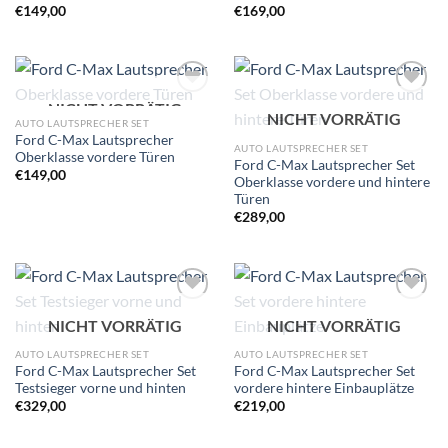
€
149,00
€
169,00
NICHT VORRÄTIG
Zu
Zu
NICHT VORRÄTIG
Wunschliste
Wunschliste
AUTO LAUTSPRECHER SET
hinzufügen
hinzufügen
Ford C-Max Lautsprecher
AUTO LAUTSPRECHER SET
Oberklasse vordere Türen
Ford C-Max Lautsprecher Set
€
149,00
Oberklasse vordere und hintere
Türen
€
289,00
Zu
Zu
NICHT VORRÄTIG
NICHT VORRÄTIG
Wunschliste
Wunschliste
hinzufügen
hinzufügen
AUTO LAUTSPRECHER SET
AUTO LAUTSPRECHER SET
Ford C-Max Lautsprecher Set
Ford C-Max Lautsprecher Set
Testsieger vorne und hinten
vordere hintere Einbauplätze
€
329,00
€
219,00