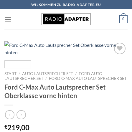
Zum
WILKOMMEN ZU RADIO-ADAPTER.EU
Inhalt
springen
0
Zu
Wunschliste
hinzufügen
START
/
AUTO LAUTSPRECHER SET
/
FORD AUTO
LAUTSPRECHER SET
/
FORD C-MAX AUTO LAUTSPRECHER SET
Ford C-Max Auto Lautsprecher Set
Oberklasse vorne hinten
219,00
€