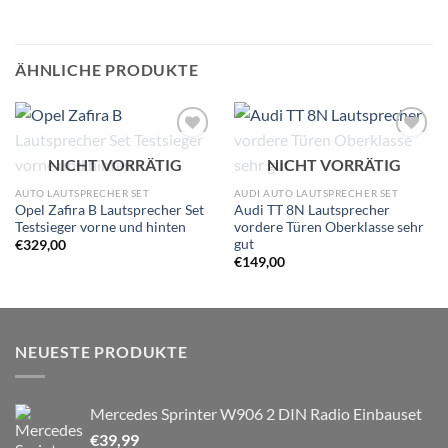
ÄHNLICHE PRODUKTE
Zu
Zu
NICHT VORRÄTIG
NICHT VORRÄTIG
Wunschliste
Wunschliste
hinzufügen
hinzufügen
AUTO LAUTSPRECHER SET
AUDI AUTO LAUTSPRECHER SET
Opel Zafira B Lautsprecher Set
Audi TT 8N Lautsprecher
Testsieger vorne und hinten
vordere Türen Oberklasse sehr
gut
€
329,00
€
149,00
NEUESTE PRODUKTE
Mercedes Sprinter W906 2 DIN Radio Einbauset
€
39,99