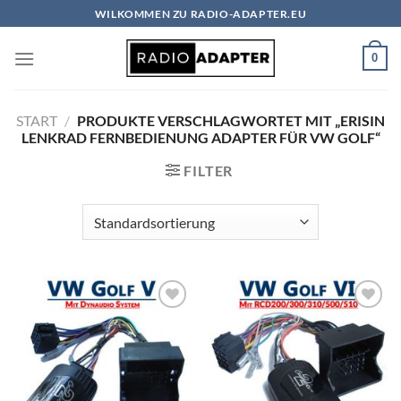
Zum
WILKOMMEN ZU RADIO-ADAPTER.EU
Inhalt
springen
0
START
/
PRODUKTE VERSCHLAGWORTET MIT „ERISIN
LENKRAD FERNBEDIENUNG ADAPTER FÜR VW GOLF“
FILTER
Zu
Zu
Wunschliste
Wunschliste
hinzufügen
hinzufügen