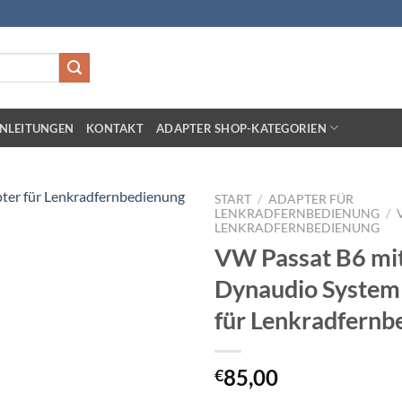
NLEITUNGEN
KONTAKT
ADAPTER SHOP-KATEGORIEN
START
/
ADAPTER FÜR
LENKRADFERNBEDIENUNG
/
LENKRADFERNBEDIENUNG
Zu
VW Passat B6 mi
Wunschliste
hinzufügen
Dynaudio System
für Lenkradfernb
85,00
€