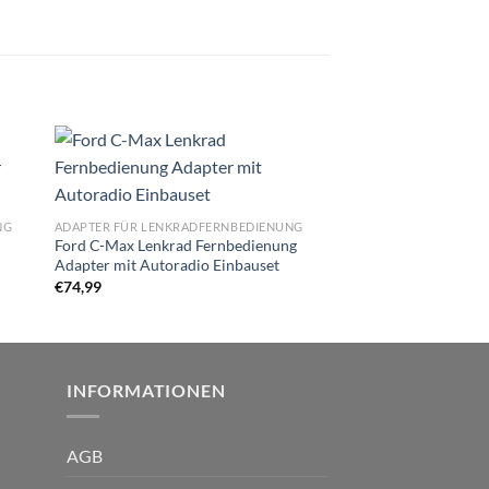
Zu
ste
Wunschliste
gen
hinzufügen
NG
ADAPTER FÜR LENKRADFERNBEDIENUNG
ADAPTER FÜR LENKRA
Ford C-Max Lenkrad Fernbedienung
Peugeot Bipper Lenk
Adapter mit Autoradio Einbauset
Adapter mit CAN BU
€
74,99
€
69,00
INFORMATIONEN
AGB