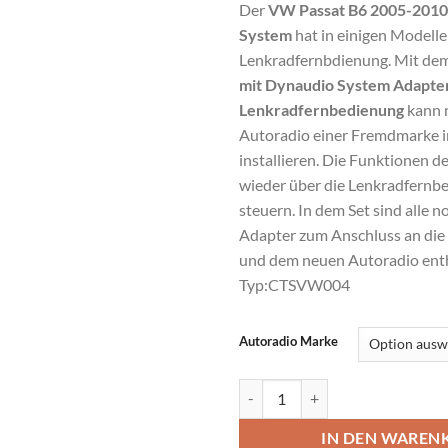
Der
VW Passat B6 2005-2010
System
hat in einigen Modelle
Lenkradfernbdienung. Mit de
mit Dynaudio System Adapter
Lenkradfernbedienung
kann 
Autoradio einer Fremdmarke 
installieren. Die Funktionen d
wieder über die Lenkradfernb
steuern. In dem Set sind alle 
Adapter zum Anschluss an die
und dem neuen Autoradio enth
Typ:CTSVW004
Alternative:
Autoradio Marke
VW Passat B6 mit Dynaudio Syst
IN DEN WAREN