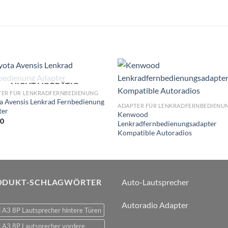
NICHT VORRÄTIG
Zu
Zu
TER FÜR LENKRADFERNBEDIENUNG
Wunschliste
Wunschli
a Avensis Lenkrad Fernbedienung
hinzufügen
hinzufü
ADAPTER FÜR LENKRADFERNBEDIENU
ter
Kenwood
00
Lenkradfernbedienungsadapter
Kompatible Autoradios
ODUKT-SCHLAGWÖRTER
Auto-Lautsprecher
Autoradio Adapter
 A3 8P Lautsprecher hintere Türen
 A3 8P Lautsprecher vordere