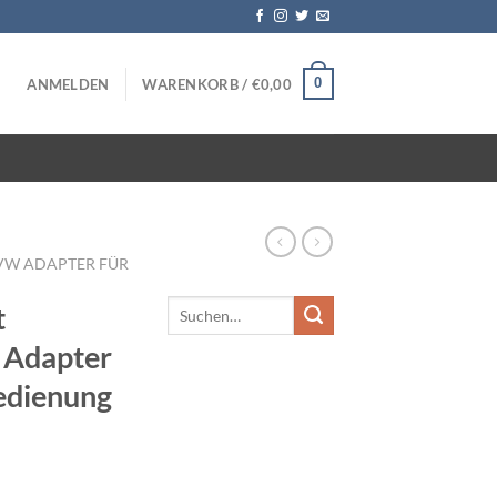
0
ANMELDEN
WARENKORB /
€
0,00
VW ADAPTER FÜR
t
 Adapter
edienung