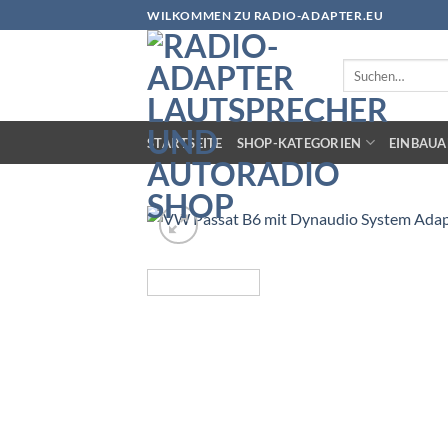
Zum
WILKOMMEN ZU RADIO-ADAPTER.EU
Inhalt
springen
Suchen
nach:
STARTSEITE
SHOP-KATEGORIEN
EINBAUA