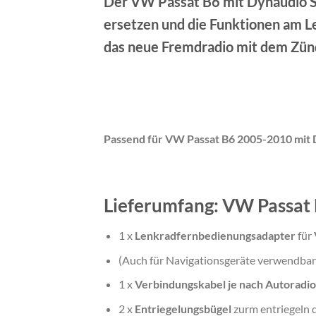
Der VW Passat B6 mit Dynaudio S
ersetzen und die Funktionen am L
das neue Fremdradio mit dem Zünds
Passend für
VW Passat B6 2005-2010 mit
Lieferumfang: VW Passat
1 x
Lenkradfernbedienungsadapter
für
(Auch für Navigationsgeräte verwendbar
1 x
Verbindungskabel je nach Autoradi
2 x
Entriegelungsbügel
zurm entriegeln 