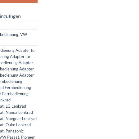
inzufügen
nbedienung
,
VW
edienung Adapter für
nung Adapter für
bedienung Adapter
nbedienung Adapter
nbedienung Adapter
ernbedienung
rad Fernbedienung
d Fernbedienung
nkrad
at
,
LG Lenkrad
at
,
Nanox Lenkrad
at
,
Navgear Lenkrad
at
,
Ouko Lenkrad
at
,
Panasonic
 VW Passat
,
Pioneer