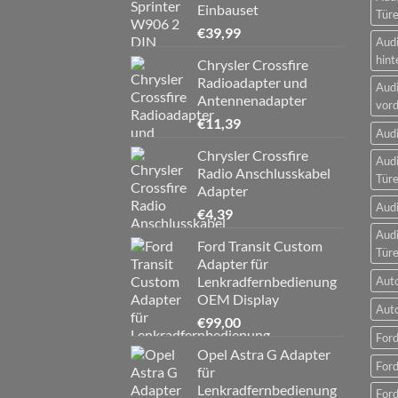
Einbauset
Tür
€
39,99
Audi
hint
Chrysler Crossfire
Radioadapter und
Audi
Antennenadapter
vord
€
11,39
Audi
Chrysler Crossfire
Audi
Radio Anschlusskabel
Tür
Adapter
Audi
€
4,39
Audi
Ford Transit Custom
Tür
Adapter für
Lenkradfernbedienung
Aut
OEM Display
Aut
€
99,00
Ford
Opel Astra G Adapter
Ford
für
Lenkradfernbedienung
For