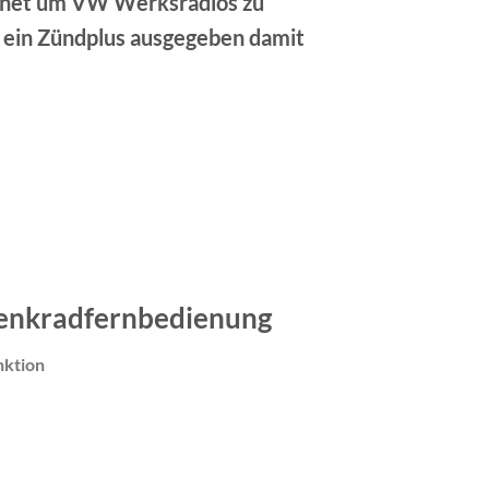
ignet um VW Werksradios zu
 ein Zündplus ausgegeben damit
Lenkradfernbedienung
ktion