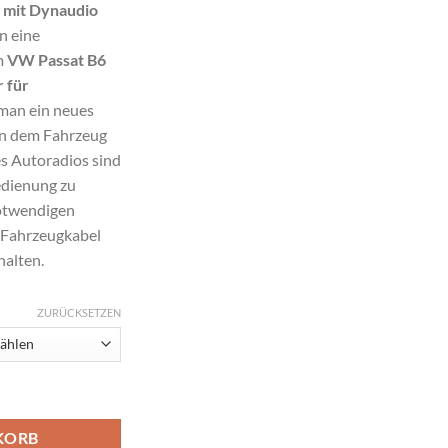
 mit Dynaudio
n eine
m
VW Passat B6
 für
man ein neues
in dem Fahrzeug
es Autoradios sind
edienung zu
notwendigen
 Fahrzeugkabel
alten.
ZURÜCKSETZEN
em Adapter für Lenkradfernbedienung Menge
KORB