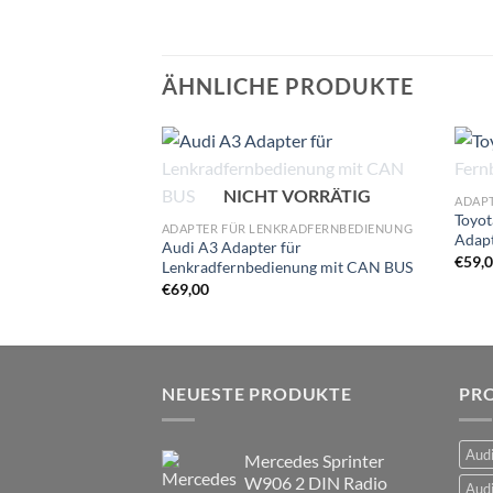
ÄHNLICHE PRODUKTE
Zu
NICHT VORRÄTIG
ADAP
Wunschliste
Toyot
hinzufügen
ADAPTER FÜR LENKRADFERNBEDIENUNG
Adap
Audi A3 Adapter für
€
59,
Lenkradfernbedienung mit CAN BUS
€
69,00
NEUESTE PRODUKTE
PR
Audi
Mercedes Sprinter
W906 2 DIN Radio
Audi