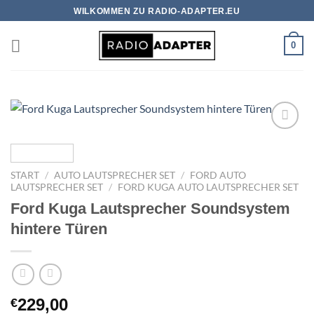
Zum
WILKOMMEN ZU RADIO-ADAPTER.EU
Inhalt
springen
0
Zu
Wunschliste
hinzufügen
START
/
AUTO LAUTSPRECHER SET
/
FORD AUTO
LAUTSPRECHER SET
/
FORD KUGA AUTO LAUTSPRECHER SET
Ford Kuga Lautsprecher Soundsystem
hintere Türen
229,00
€