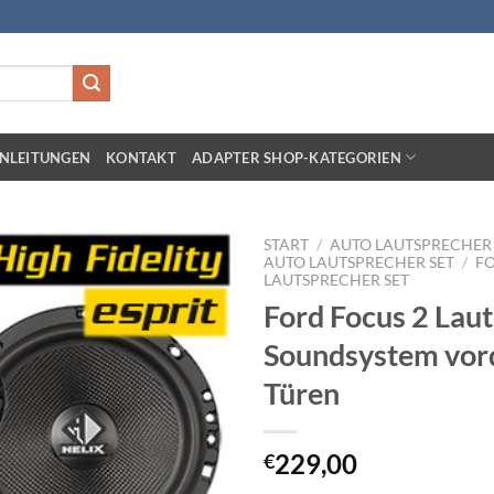
NLEITUNGEN
KONTAKT
ADAPTER SHOP-KATEGORIEN
START
/
AUTO LAUTSPRECHER 
AUTO LAUTSPRECHER SET
/
F
LAUTSPRECHER SET
Zu
Ford Focus 2 Lau
Wunschliste
hinzufügen
Soundsystem vor
Türen
229,00
€