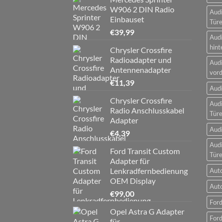
W906 2 DIN Radio
Audi
Einbauset
Tür
€
39,99
Audi
hint
Chrysler Crossfire
Radioadapter und
Audi
Antennenadapter
vord
€
11,39
Audi
Chrysler Crossfire
Audi
Radio Anschlusskabel
Tür
Adapter
Audi
€
4,39
Audi
Ford Transit Custom
Tür
Adapter für
Lenkradfernbedienung
Aut
OEM Display
Aut
€
99,00
Ford
Opel Astra G Adapter
Ford
für