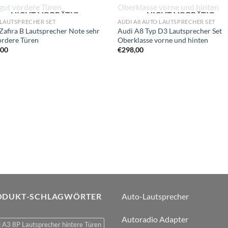
NICHT VORRÄTIG
NICHT VORRÄTIG
Zu
Zu
LAUTSPRECHER SET
AUDI A8 AUTO LAUTSPRECHER SET
Wunschliste
Wunschli
Zafira B Lautsprecher Note sehr
Audi A8 Typ D3 Lautsprecher Set
hinzufügen
hinzufü
ordere Türen
Oberklasse vorne und hinten
,00
€
298,00
ODUKT-SCHLAGWÖRTER
Auto-Lautsprecher
Autoradio Adapter
 A3 8P Lautsprecher hintere Türen