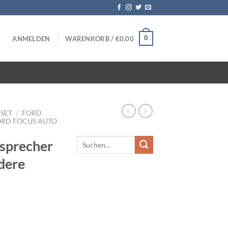
0
ANMELDEN
WARENKORB /
€
0,00
SET
/
FORD
ORD FOCUS AUTO
tsprecher
dere