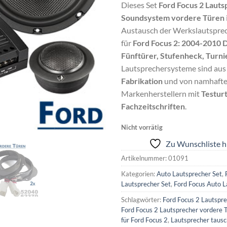
Dieses Set
Ford Focus 2 Lauts
Soundsystem vordere Türen
Austausch der Werkslautsprec
für
Ford Focus 2: 2004-2010 D
Fünftürer, Stufenheck, Turni
Lautsprechersysteme sind au
Fabrikation
und von namhaft
Markenherstellern mit
Testur
Fachzeitschriften
.
Nicht vorrätig
Zu Wunschliste h
Artikelnummer:
01091
Kategorien:
Auto Lautsprecher Set
,
Lautsprecher Set
,
Ford Focus Auto L
Schlagwörter:
Ford Focus 2 Lautspre
Ford Focus 2 Lautsprecher vordere 
für Ford Focus 2
,
Lautsprecher tausc