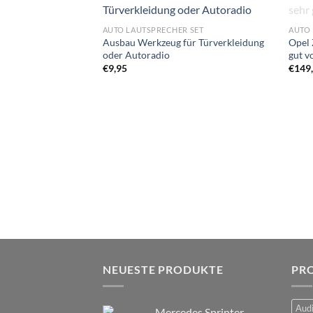
Zu
AUTO LAUTSPRECHER SET
AUTO 
Wunschliste
Ausbau Werkzeug für Türverkleidung
Opel 
hinzufügen
oder Autoradio
gut v
€
9,95
€
149
NEUESTE PRODUKTE
PR
Audi
Mercedes Sprinter