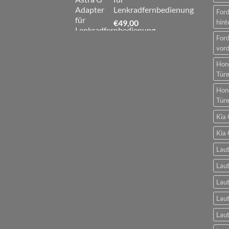
Lenkradfernbedienung
For
€
49,00
hint
For
vord
Hon
Tür
Hon
Tür
Kia 
Kia 
Laut
Laut
Laut
Laut
Laut