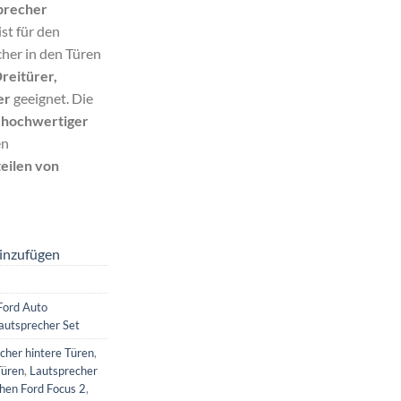
precher
ist für den
her in den Türen
reitürer,
er
geeignet. Die
s
hochwertiger
en
teilen von
inzufügen
Ford Auto
autsprecher Set
cher hintere Türen
,
Türen
,
Lautsprecher
hen Ford Focus 2
,