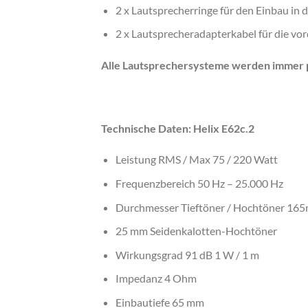
2 x Lautsprecherringe für den Einbau in 
2 x Lautsprecheradapterkabel für die vo
Alle Lautsprechersysteme werden immer p
Technische Daten: Helix E62c.2
Leistung RMS / Max 75 / 220 Watt
Frequenzbereich 50 Hz – 25.000 Hz
Durchmesser Tieftöner / Hochtöner 16
25 mm Seidenkalotten-Hochtöner
Wirkungsgrad 91 dB 1 W / 1 m
Impedanz 4 Ohm
Einbautiefe 65 mm