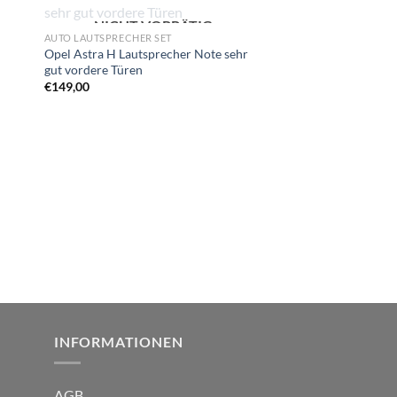
NICHT VORRÄTIG
Zu
AUTO LAUTSPRECHER SET
ste
Wunschliste
Opel Astra H Lautsprecher Note sehr
gen
hinzufügen
gut vordere Türen
€
149,00
NICHT V
AUDI AUTO LAUTSPREC
Audi TT 8N Lautspre
Türen Oberklasse seh
€
149,00
INFORMATIONEN
AGB