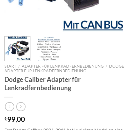
START
/
ADAPTER FÜR LENKRADFERNBEDIENUNG
/
DODGE
ADAPTER FÜR LENKRADFERNBEDIENUNG
Dodge Caliber Adapter für
Lenkradfernbedienung
99,00
€
Der
Dodge Caliber 2006-2011
hat in einigen Modellen eine