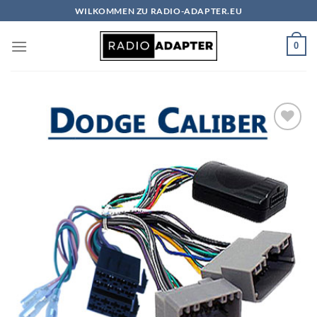
Zum
WILKOMMEN ZU RADIO-ADAPTER.EU
Inhalt
springen
0
Zu
Wunschliste
hinzufügen