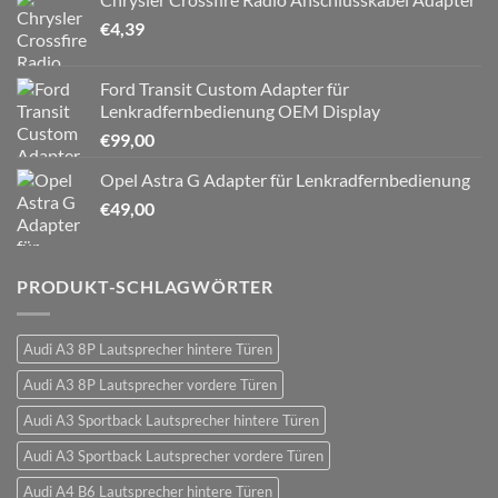
€
4,39
Ford Transit Custom Adapter für
Lenkradfernbedienung OEM Display
€
99,00
Opel Astra G Adapter für Lenkradfernbedienung
€
49,00
PRODUKT-SCHLAGWÖRTER
Audi A3 8P Lautsprecher hintere Türen
Audi A3 8P Lautsprecher vordere Türen
Audi A3 Sportback Lautsprecher hintere Türen
Audi A3 Sportback Lautsprecher vordere Türen
Audi A4 B6 Lautsprecher hintere Türen