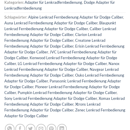
Kategorien:
Adapter für Lenkradfernbedienung
,
Dodge Adapter für
Lenkradfernbedienung
Schlagwörter:
Alpine Lenkrad Fernbedienung Adapter für Dodge Caliber
,
Auna Lenkrad Fernbedienung Adapter für Dodge Caliber
,
Blaupunkt
Lenkrad Fernbedienung Adapter für Dodge Caliber
,
Caliber Lenkrad
Fernbedienung Adapter für Dodge Caliber
,
Clarion Lenkrad
Fernbedienung Adapter für Dodge Caliber
,
Creatone Lenkrad
Fernbedienung Adapter für Dodge Caliber
,
Erisin Lenkrad Fernbedienung
Adapter für Dodge Caliber
,
JVC Lenkrad Fernbedienung Adapter für
Dodge Caliber
,
Kenwood Lenkrad Fernbedienung Adapter für Dodge
Caliber
,
LG Lenkrad Fernbedienung Adapter für Dodge Caliber
,
Nanox
Lenkrad Fernbedienung Adapter für Dodge Caliber
,
Navgear Lenkrad
Fernbedienung Adapter für Dodge Caliber
,
Ouko Lenkrad Fernbedienung
Adapter für Dodge Caliber
,
Panasonic Lenkrad Fernbedienung Adapter
für Dodge Caliber
,
Pioneer Lenkrad Fernbedienung Adapter für Dodge
Caliber
,
Pumpkin Lenkrad Fernbedienung Adapter für Dodge Caliber
,
Sony Lenkrad Fernbedienung Adapter für Dodge Caliber
,
Xomax Lenkrad
Fernbedienung Adapter für Dodge Caliber
,
Xtrons Lenkrad
Fernbedienung Adapter für Dodge Caliber
,
Zenec Lenkrad Fernbedienung
Adapter für Dodge Caliber