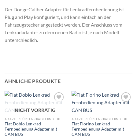
Der Dodge Caliber Adapter für Lenkradfernbedienung ist
Plug and Play konfiguriert, und kann einfach an den
Fahrzeugstecker angesteckt werden. Der Anschluss vom
Lenkradadapter zu dem neuen Radio ist je nach Modell
unterschiedlich.
ÄHNLICHE PRODUKTE
Zu
Zu
NICHT VORRÄTIG
Wunschliste
Wunschliste
hinzufügen
hinzufügen
ADAPTER FÜR LENKRADFERNBEDIENUNG
ADAPTER FÜR LENKRADFERNBEDIENUNG
Fiat Doblo Lenkrad
Fiat Fiorino Lenkrad
Fernbedienung Adapter mit
Fernbedienung Adapter mit
CAN BUS
CAN BUS