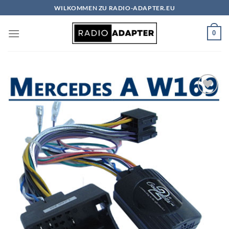
Zum
WILKOMMEN ZU RADIO-ADAPTER.EU
Inhalt
springen
0
Zu
Wunschliste
hinzufügen