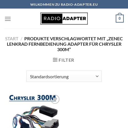
Zum
WILKOMMEN ZU RADIO-ADAPTER.EU
Inhalt
springen
0
START
/
PRODUKTE VERSCHLAGWORTET MIT „ZENEC
LENKRAD FERNBEDIENUNG ADAPTER FÜR CHRYSLER
300M“
FILTER
Zu
Wunschliste
hinzufügen