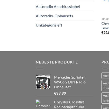
Autoradio Anschlusskabel
Autoradio-Einbausets
ADAP
Chry
Unkategorisiert
Lenk
€
99,
NEUESTE PRODUKTE
PR
Audi
Mercedes Sprinter
W906 2 DIN Radio
Audi
Einbauset
Tür
€
39,99
Audi
hint
Chrysler Crossfire
Radioadapter und
Audi