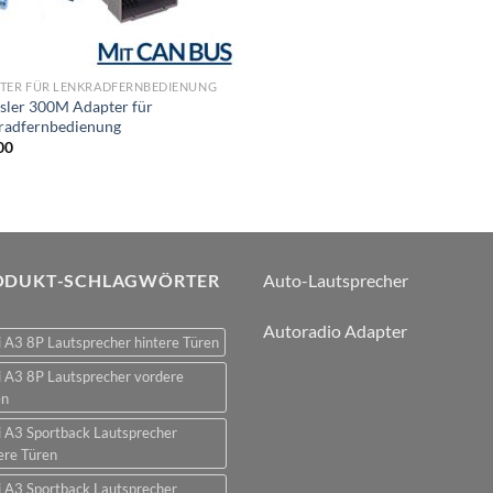
TER FÜR LENKRADFERNBEDIENUNG
sler 300M Adapter für
radfernbedienung
00
ODUKT-SCHLAGWÖRTER
Auto-Lautsprecher
Autoradio Adapter
 A3 8P Lautsprecher hintere Türen
 A3 8P Lautsprecher vordere
en
 A3 Sportback Lautsprecher
ere Türen
 A3 Sportback Lautsprecher