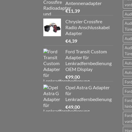
Antennenadapter
vord
€
11,39
Audi
Chrysler Crossfire
Audi
Radio Anschlusskabel
Tür
Adapter
Audi
€
4,39
Audi
Ford Transit Custom
Tür
Adapter für
Lenkradfernbedienung
Aut
OEM Display
Aut
€
99,00
Ford
Opel Astra G Adapter
Ford
für
Lenkradfernbedienung
For
€
49,00
hint
For
vord
Hon