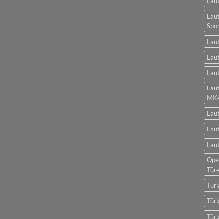
Laut
Laut
Spo
Laut
Laut
Laut
Lau
MK
Lau
Laut
Laut
Opel
Tür
Türl
Türl
Türl