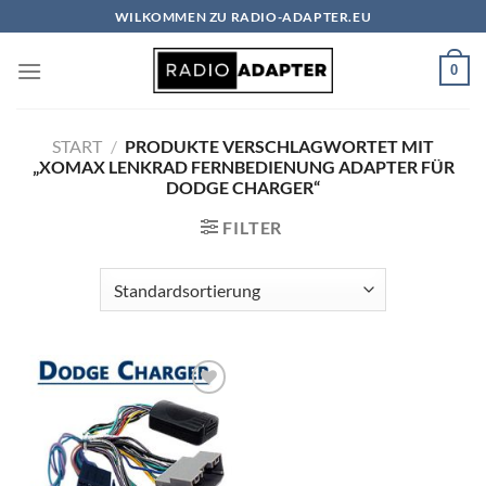
Zum
WILKOMMEN ZU RADIO-ADAPTER.EU
Inhalt
springen
0
START
/
PRODUKTE VERSCHLAGWORTET MIT
„XOMAX LENKRAD FERNBEDIENUNG ADAPTER FÜR
DODGE CHARGER“
FILTER
Zu
Wunschliste
hinzufügen