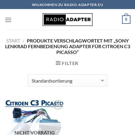
Zum
WILKOMMEN ZU RADIO-ADAPTER.EU
Inhalt
springen
0
START
/
PRODUKTE VERSCHLAGWORTET MIT „SONY
LENKRAD FERNBEDIENUNG ADAPTER FÜR CITROEN C3
PICASSO“
FILTER
Zu
Wunschliste
hinzufügen
NICHT VORRÄTIG