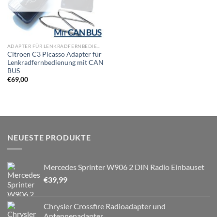
ADAPTER FÜR LENKRADFERNBEDIENUNG
Citroen C3 Picasso Adapter für
Lenkradfernbedienung mit CAN
BUS
€
69,00
NEUESTE PRODUKTE
Mercedes Sprinter W906 2 DIN Radio Einbauset
€
39,99
Chrysler Crossfire Radioadapter und
Antennenadapter