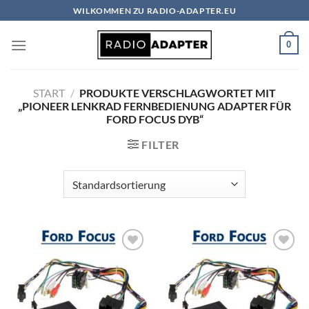
Zum
WILKOMMEN ZU RADIO-ADAPTER.EU
Inhalt
springen
0
START
/
PRODUKTE VERSCHLAGWORTET MIT
„PIONEER LENKRAD FERNBEDIENUNG ADAPTER FÜR
FORD FOCUS DYB“
FILTER
Zu
Zu
Wunschliste
Wunschliste
hinzufügen
hinzufügen