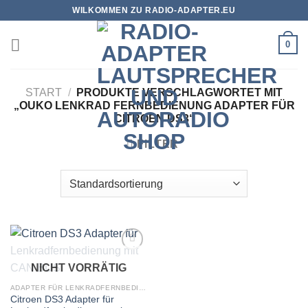
Zum
WILKOMMEN ZU RADIO-ADAPTER.EU
Inhalt
springen
0
START
/
PRODUKTE VERSCHLAGWORTET MIT
„OUKO LENKRAD FERNBEDIENUNG ADAPTER FÜR
CITROEN DS3“
FILTER
Zu
NICHT VORRÄTIG
Wunschliste
hinzufügen
ADAPTER FÜR LENKRADFERNBEDIENUNG
Citroen DS3 Adapter für