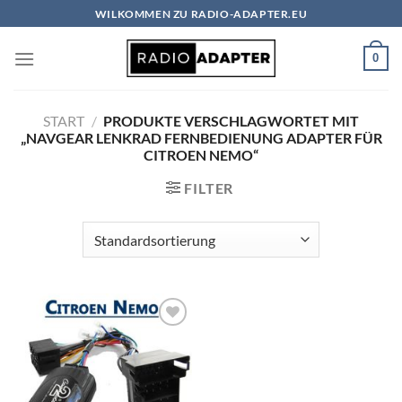
Zum
WILKOMMEN ZU RADIO-ADAPTER.EU
Inhalt
springen
0
START
/
PRODUKTE VERSCHLAGWORTET MIT
„NAVGEAR LENKRAD FERNBEDIENUNG ADAPTER FÜR
CITROEN NEMO“
FILTER
Zu
Wunschliste
hinzufügen