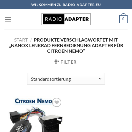
Zum
WILKOMMEN ZU RADIO-ADAPTER.EU
Inhalt
springen
0
START
/
PRODUKTE VERSCHLAGWORTET MIT
„NANOX LENKRAD FERNBEDIENUNG ADAPTER FÜR
CITROEN NEMO“
FILTER
Zu
Wunschliste
hinzufügen