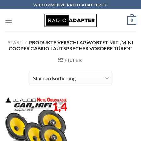
Zum
WILKOMMEN ZU RADIO-ADAPTER.EU
Inhalt
springen
0
START
/
PRODUKTE VERSCHLAGWORTET MIT „MINI
COOPER CABRIO LAUTSPRECHER VORDERE TÜREN“
FILTER
Zu
Wunschliste
hinzufügen