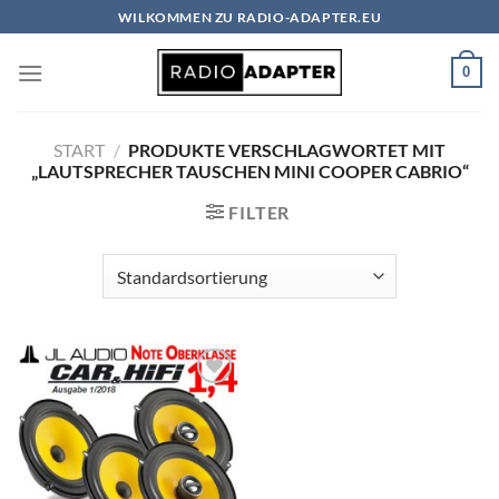
Zum
WILKOMMEN ZU RADIO-ADAPTER.EU
Inhalt
springen
0
START
/
PRODUKTE VERSCHLAGWORTET MIT
„LAUTSPRECHER TAUSCHEN MINI COOPER CABRIO“
FILTER
Zu
Wunschliste
hinzufügen