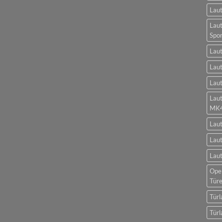
Laut
Laut
Spo
Laut
Laut
Laut
Lau
MK
Lau
Laut
Laut
Opel
Tür
Türl
Türl