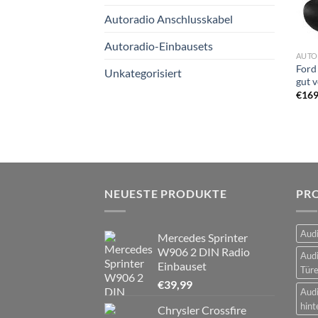
Autoradio Anschlusskabel
Autoradio-Einbausets
AUTO
Ford
Unkategorisiert
gut 
€
169
NEUESTE PRODUKTE
PR
Audi
Mercedes Sprinter
W906 2 DIN Radio
Audi
Einbauset
Tür
€
39,99
Audi
hint
Chrysler Crossfire