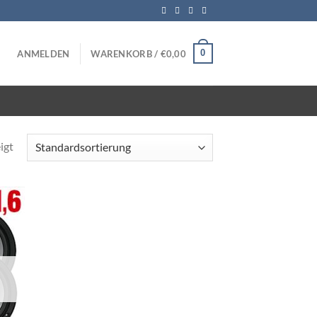
0
ANMELDEN
WARENKORB /
€
0,00
igt
iste
gen