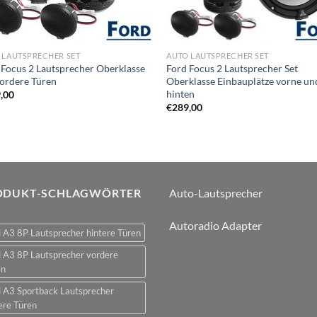
 LAUTSPRECHER SET
AUTO LAUTSPRECHER SET
 Focus 2 Lautsprecher Oberklasse
Ford Focus 2 Lautsprecher Set
vordere Türen
Oberklasse Einbauplätze vorne un
hinten
,00
€
289,00
ODUKT-SCHLAGWÖRTER
Auto-Lautsprecher
Autoradio Adapter
 A3 8P Lautsprecher hintere Türen
 A3 8P Lautsprecher vordere
en
 A3 Sportback Lautsprecher
ere Türen