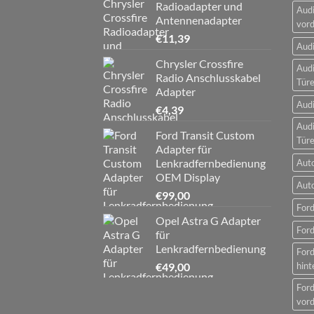
Radioadapter und
Audi
Antennenadapter
vord
€
11,39
Audi
Chrysler Crossfire
Audi
Radio Anschlusskabel
Tür
Adapter
Audi
€
4,39
Audi
Ford Transit Custom
Tür
Adapter für
Lenkradfernbedienung
Aut
OEM Display
Aut
€
99,00
Ford
Opel Astra G Adapter
Ford
für
Lenkradfernbedienung
For
€
49,00
hint
For
vord