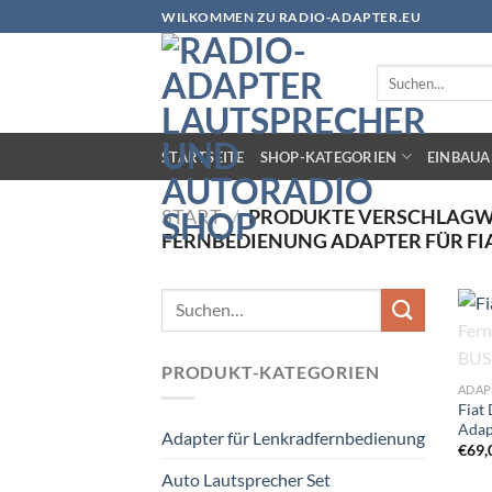
Zum
WILKOMMEN ZU RADIO-ADAPTER.EU
Inhalt
springen
Suchen
nach:
STARTSEITE
SHOP-KATEGORIEN
EINBAUA
START
/
PRODUKTE VERSCHLAGWO
FERNBEDIENUNG ADAPTER FÜR FI
Suchen
nach:
PRODUKT-KATEGORIEN
ADAP
Fiat
Adap
Adapter für Lenkradfernbedienung
€
69,
Auto Lautsprecher Set