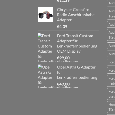
€
11,39
Audi
Chrysler Crossfire
Audi
Radio Anschlusskabel
Tür
Adapter
Audi
€
4,39
Audi
Ford Transit Custom
Tür
Adapter für
Lenkradfernbedienung
Aut
OEM Display
Aut
€
99,00
Ford
Opel Astra G Adapter
Ford
für
Lenkradfernbedienung
For
€
49,00
hint
For
vord
Hon
Tür