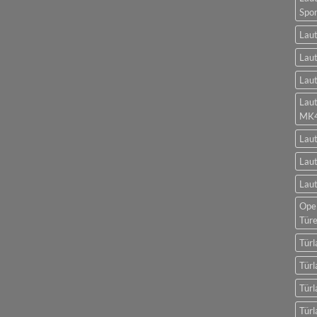
Spo
Laut
Laut
Laut
Lau
MK
Lau
Laut
Laut
Opel
Tür
Türl
Türl
Türl
Türl