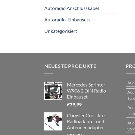
Autoradio Anschlusskabel
Autoradio-Einbausets
Unkategorisiert
NEUESTE PRODUKTE
PR
Audi
Mercedes Sprinter
W906 2 DIN Radio
Audi
Einbauset
Tür
€
39,99
Audi
hint
Chrysler Crossfire
Radioadapter und
Audi
Antennenadapter
vord