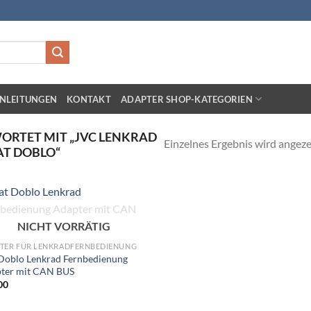
NLEITUNGEN
KONTAKT
ADAPTER SHOP-KATEGORIEN
RTET MIT „JVC LENKRAD
Einzelnes Ergebnis wird angeze
AT DOBLO“
Zu
NICHT VORRÄTIG
Wunschliste
hinzufügen
TER FÜR LENKRADFERNBEDIENUNG
 Doblo Lenkrad Fernbedienung
ter mit CAN BUS
00