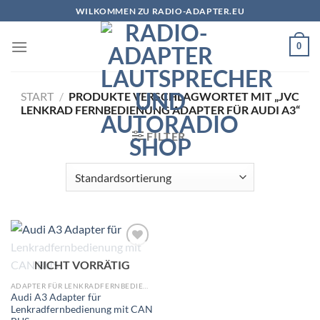
Zum
WILKOMMEN ZU RADIO-ADAPTER.EU
Inhalt
springen
0
START
/
PRODUKTE VERSCHLAGWORTET MIT „JVC
LENKRAD FERNBEDIENUNG ADAPTER FÜR AUDI A3“
FILTER
Zu
NICHT VORRÄTIG
Wunschliste
hinzufügen
ADAPTER FÜR LENKRADFERNBEDIENUNG
Audi A3 Adapter für
Lenkradfernbedienung mit CAN