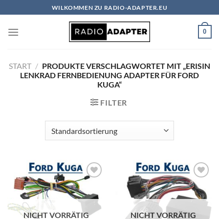
Zum
WILKOMMEN ZU RADIO-ADAPTER.EU
Inhalt
springen
0
START
/
PRODUKTE VERSCHLAGWORTET MIT „ERISIN
LENKRAD FERNBEDIENUNG ADAPTER FÜR FORD
KUGA“
FILTER
Zu
Zu
Wunschliste
Wunschliste
hinzufügen
hinzufügen
NICHT VORRÄTIG
NICHT VORRÄTIG