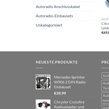
Autoradio Anschlusskabel
Autoradio-Einbausets
ADAP
Citr
Unkategorisiert
Lenk
€
69,
NEUESTE PRODUKTE
PR
Audi
Mercedes Sprinter
W906 2 DIN Radio
Audi
Einbauset
Tür
€
39,99
Audi
hint
Chrysler Crossfire
Radioadapter und
Audi