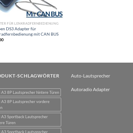
TER FÜR LENKRADFERNBEDIENUNG
oen DS3 Adapter für
radfernbedienung mit CAN BUS
00
ODUKT-SCHLAGWÖRTER
Auto-Lautsprecher
Autoradio Adapter
 A3 8P Lautsprecher hintere Türen
 A3 8P Lautsprecher vordere
en
 A3 Sportback Lautsprecher
ere Türen
 A3 Sportback Lautsprecher