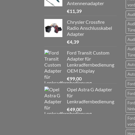
Antennenadapter
vord
€
11,39
Audi
Chrysler Crossfire
Audi
Radio Anschlusskabel
Tür
Adapter
Audi
€
4,39
Audi
Ford Transit Custom
Tür
Adapter für
Lenkradfernbedienung
Aut
OEM Display
Aut
€
99,00
Ford
Opel Astra G Adapter
Ford
für
Lenkradfernbedienung
For
€
49,00
hint
For
vord
Hon