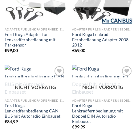
ADAPTER FÜR LENKRADFERNBEDIENUNG
ADAPTER FÜR LENKRADFERNBEDIENUNG
Ford Kuga Adapter für
Ford Kuga Lenkrad
Lenkradfernbedienung mit
Fernbedienung Adapter 2008-
Parksensor
2012
€
99,00
€
69,00
Zu
Zu
Wunschliste
Wunschliste
NICHT VORRÄTIG
NICHT VORRÄTIG
hinzufügen
hinzufügen
ADAPTER FÜR LENKRADFERNBEDIENUNG
ADAPTER FÜR LENKRADFERNBEDIENUNG
Ford Kuga
Ford Kuga
Lenkradfernbedienung CAN
Lenkradfernbedienung mit
BUS mit Autoradio Einbauset
Doppel DIN Autoradio
Einbauset
€
84,99
€
99,99