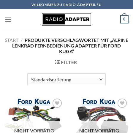
Zum
WILKOMMEN ZU RADIO-ADAPTER.EU
Inhalt
springen
0
START
/
PRODUKTE VERSCHLAGWORTET MIT „ALPINE
LENKRAD FERNBEDIENUNG ADAPTER FÜR FORD
KUGA“
FILTER
Zu
Zu
Wunschliste
Wunschliste
hinzufügen
hinzufügen
NICHT VORRÄTIG
NICHT VORRÄTIG